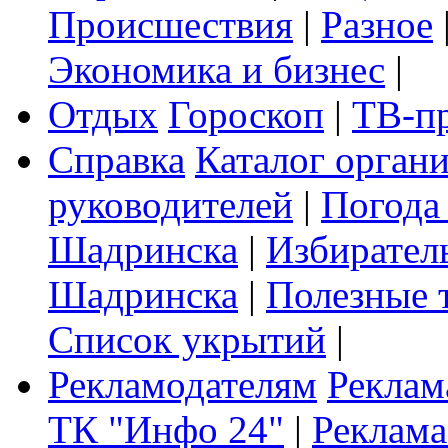
Происшествия
|
Разное
Экономика и бизнес
|
Отдых
Гороскоп
|
ТВ-п
Справка
Каталог орган
руководителей
|
Погода
Шадринска
|
Избирател
Шадринска
|
Полезные 
Список укрытий
|
Рекламодателям
Реклам
ТК "Инфо 24"
|
Реклама