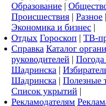
Образование
|
Обществ
Происшествия
|
Разное
Экономика и бизнес
|
Отдых
Гороскоп
|
ТВ-п
Справка
Каталог орган
руководителей
|
Погода
Шадринска
|
Избирател
Шадринска
|
Полезные 
Список укрытий
|
Рекламодателям
Реклам