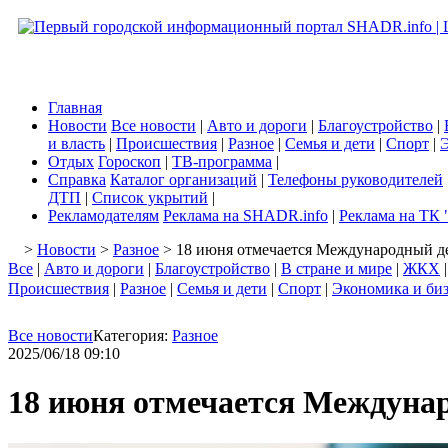
Главная
Новости
Все новости
|
Авто и дороги
|
Благоустройство
|
и власть
|
Происшествия
|
Разное
|
Семья и дети
|
Спорт
|
Э
Отдых
Гороскоп
|
ТВ-программа
|
Справка
Каталог организаций
|
Телефоны руководителей
ДТП
|
Список укрытий
|
Рекламодателям
Реклама на SHADR.info
|
Реклама на ТК 
>
Новости
>
Разное
> 18 июня отмечается Международный д
Все
|
Авто и дороги
|
Благоустройство
|
В стране и мире
|
ЖКХ
Происшествия
|
Разное
|
Семья и дети
|
Спорт
|
Экономика и би
Все новости
Категория:
Разное
2025/06/18 09:10
18 июня отмечается Междуна