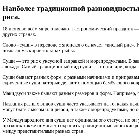
Наиболее традиционной разновидностью
риса.
18 июня во всём мире отмечают гастрономический праздник —
других странах.
Слово «суши» в переводе с японского означает «кислый рис». 
помогал маскировать запах рыбы.
Суши — это рис с уксусной заправкой и морепродуктами. В зав
авокадо. Самый традиционный вид суши — это нигири, когда н
Суши бывают разных форм, с разными начинками и приправами
скрученные суши, которые делают с помощью бамбукового коври
Макидзуси также бывают разных размеров и форм. Например, 
Названия разных видов суши часто указывают на то, какая нач
могут быть с мясом или рыбой, а также с морепродуктами, но 
У Международного дня суши нет официального статуса, но он у
праздник также помогает сохранить традиционные японские р
между представителями разных стран.