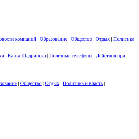
овости компаний
|
Образование
|
Общество
|
Отдых
|
Политика
ки
|
Карта Шадринска
|
Полезные телефоны
|
Действия при
зование
|
Общество
|
Отдых
|
Политика и власть
|