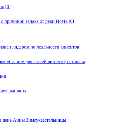
ок
[
0
]
 с причиной запаха от реки Исеть
[
0
]
изнан лидером по лояльности клиентов
к «Савин» для гостей летнего фестиваля
ния
тают выплаты
ь в день Анны Зимоуказательницы