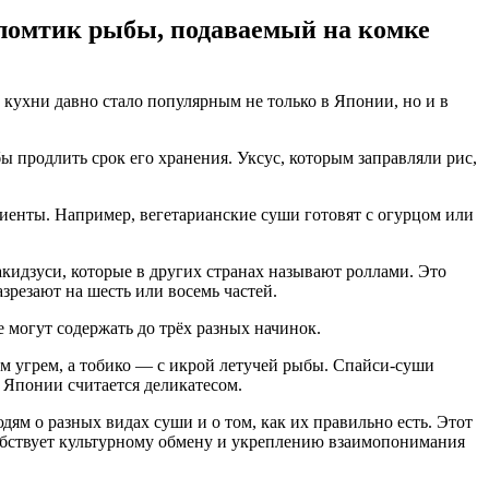
 ломтик рыбы, подаваемый на комке
ухни давно стало популярным не только в Японии, но и в
ы продлить срок его хранения. Уксус, которым заправляли рис,
диенты. Например, вегетарианские суши готовят с огурцом или
идзуси, которые в других странах называют роллами. Это
зрезают на шесть или восемь частей.
могут содержать до трёх разных начинок.
ым угрем, а тобико — с икрой летучей рыбы. Спайси-суши
в Японии считается деликатесом.
дям о разных видах суши и о том, как их правильно есть. Этот
собствует культурному обмену и укреплению взаимопонимания