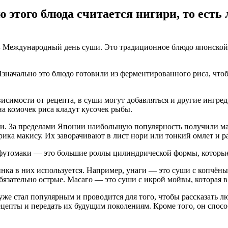
 этого блюда считается нигири, то есть
 Международный день суши. Это традиционное блюдо японской к
Изначально это блюдо готовили из ферментированного риса, чтоб
исимости от рецепта, в суши могут добавляться и другие ингре
а комочек риса кладут кусочек рыбы.
. За пределами Японии наибольшую популярность получили мак
ка макису. Их заворачивают в лист нори или тонкий омлет и ра
футомаки — это большие роллы цилиндрической формы, которые 
инка в них используется. Например, унаги — это суши с копчён
обязательно острые. Масаго — это суши с икрой мойвы, которая 
же стал популярным и проводится для того, чтобы рассказать лю
ецепты и передать их будущим поколениям. Кроме того, он спо