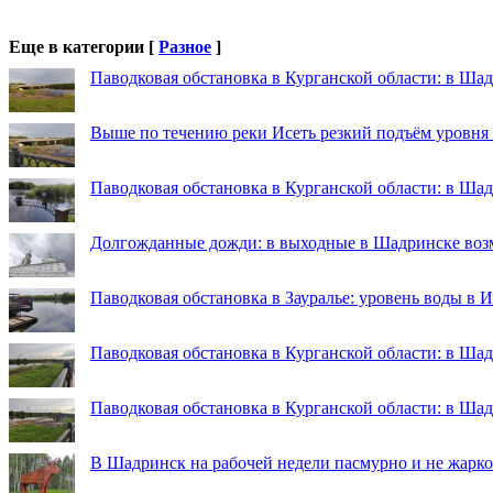
Еще в категории [
Разное
]
Паводковая обстановка в Курганской области: в Шад
Выше по течению реки Исеть резкий подъём уровня
Паводковая обстановка в Курганской области: в Ша
Долгожданные дожди: в выходные в Шадринске во
Паводковая обстановка в Зауралье: уровень воды в 
Паводковая обстановка в Курганской области: в Шад
Паводковая обстановка в Курганской области: в Ша
В Шадринск на рабочей недели пасмурно и не жарко