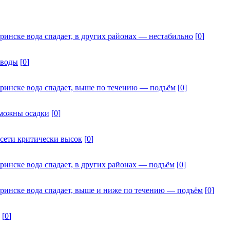
ринске вода спадает, в других районах — нестабильно
[
0
]
 воды
[
0
]
дринске вода спадает, выше по течению — подъём
[
0
]
зможны осадки
[
0
]
Исети критически высок
[
0
]
ринске вода спадает, в других районах — подъём
[
0
]
дринске вода спадает, выше и ниже по течению — подъём
[
0
]
[
0
]