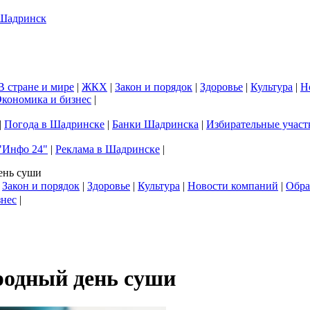
В стране и мире
|
ЖКХ
|
Закон и порядок
|
Здоровье
|
Культура
|
Н
кономика и бизнес
|
|
Погода в Шадринске
|
Банки Шадринска
|
Избирательные участ
"Инфо 24"
|
Реклама в Шадринске
|
ень суши
|
Закон и порядок
|
Здоровье
|
Культура
|
Новости компаний
|
Обра
знес
|
родный день суши