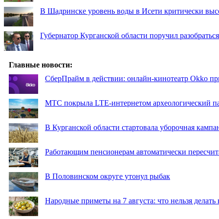
В Шадринске уровень воды в Исети критически выс
Губернатор Курганской области поручил разобраться
Главные новости:
СберПрайм в действии: онлайн-кинотеатр Okko пр
МТС покрыла LTE-интернетом археологический пар
В Курганской области стартовала уборочная кампа
Работающим пенсионерам автоматически пересчи
В Половинском округе утонул рыбак
Народные приметы на 7 августа: что нельзя делат