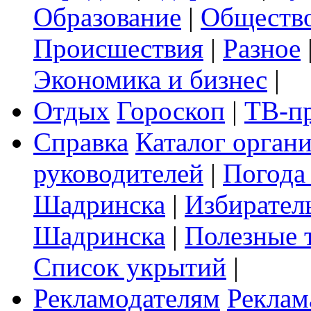
Образование
|
Обществ
Происшествия
|
Разное
Экономика и бизнес
|
Отдых
Гороскоп
|
ТВ-п
Справка
Каталог орган
руководителей
|
Погода
Шадринска
|
Избирател
Шадринска
|
Полезные 
Список укрытий
|
Рекламодателям
Реклам