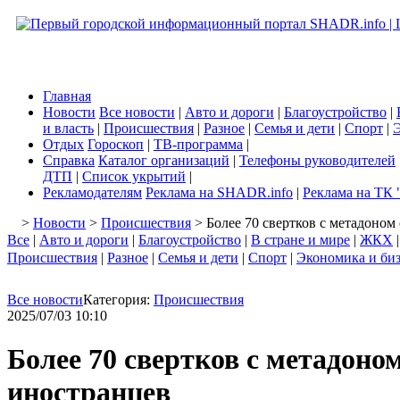
Главная
Новости
Все новости
|
Авто и дороги
|
Благоустройство
|
и власть
|
Происшествия
|
Разное
|
Семья и дети
|
Спорт
|
Э
Отдых
Гороскоп
|
ТВ-программа
|
Справка
Каталог организаций
|
Телефоны руководителей
ДТП
|
Список укрытий
|
Рекламодателям
Реклама на SHADR.info
|
Реклама на ТК 
>
Новости
>
Происшествия
> Более 70 свертков с метадоном
Все
|
Авто и дороги
|
Благоустройство
|
В стране и мире
|
ЖКХ
Происшествия
|
Разное
|
Семья и дети
|
Спорт
|
Экономика и би
Все новости
Категория:
Происшествия
2025/07/03 10:10
Более 70 свертков с метадоно
иностранцев