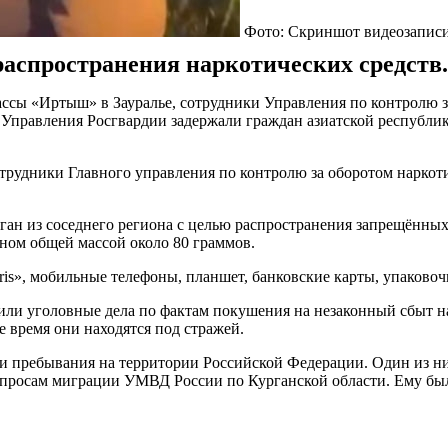
Фото: Скриншот видеозапис
аспространения наркотических средств.
ассы «Иртыш» в Зауралье, сотрудники Управления по контролю 
правления Росгвардии задержали граждан азиатской республики
трудники Главного управления по контролю за оборотом наркот
 из соседнего региона с целью распространения запрещённых в
оном общей массой около 80 граммов.
ris», мобильные телефоны, планшет, банковские карты, упаково
ли уголовные дела по фактам покушения на незаконный сбыт на
 время они находятся под стражей.
 пребывания на территории Российской Федерации. Один из ни
опросам миграции УМВД России по Курганской области. Ему бы