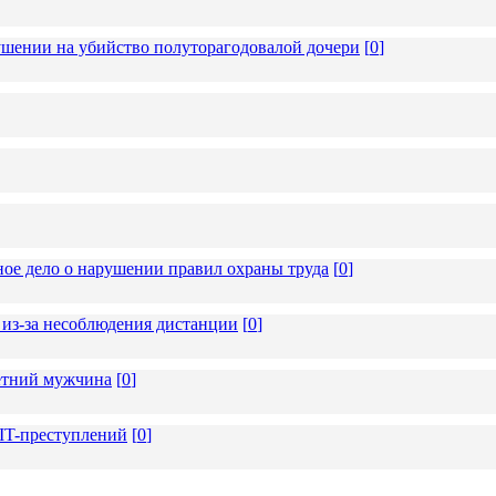
ушении на убийство полуторагодовалой дочери
[
0
]
ное дело о нарушении правил охраны труда
[
0
]
из-за несоблюдения дистанции
[
0
]
летний мужчина
[
0
]
 IT-преступлений
[
0
]