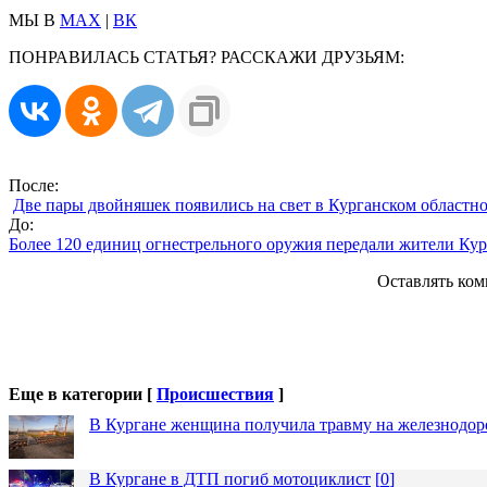
МЫ В
MAX
|
ВК
ПОНРАВИЛАСЬ СТАТЬЯ? РАССКАЖИ ДРУЗЬЯМ:
После:
Две пары двойняшек появились на свет в Курганском областн
До:
Более 120 единиц огнестрельного оружия передали жители Ку
Оставлять ком
Еще в категории [
Происшествия
]
В Кургане женщина получила травму на железнодо
В Кургане в ДТП погиб мотоциклист
[
0
]