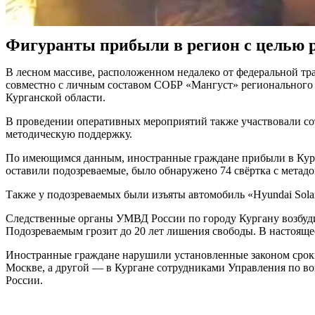
Фигуранты прибыли в регион с целью р
В лесном массиве, расположенном недалеко от федеральной тр
совместно с личным составом СОБР «Мангуст» регионального У
Курганской области.
В проведении оперативных мероприятий также участвовали со
методическую поддержку.
По имеющимся данным, иностранные граждане прибыли в Курган
оставили подозреваемые, было обнаружено 74 свёртка с метад
Также у подозреваемых были изъяты автомобиль «Hyundai Sola
Следственные органы УМВД России по городу Кургану возбуди
Подозреваемым грозит до 20 лет лишения свободы. В настоящее
Иностранные граждане нарушили установленные законом сроки
Москве, а другой — в Кургане сотрудниками Управления по в
России.