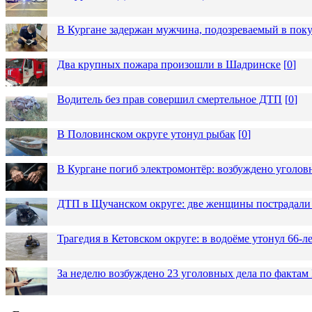
В Кургане задержан мужчина, подозреваемый в пок
Два крупных пожара произошли в Шадринске
[
0
]
Водитель без прав совершил смертельное ДТП
[
0
]
В Половинском округе утонул рыбак
[
0
]
В Кургане погиб электромонтёр: возбуждено уголов
ДТП в Щучанском округе: две женщины пострадали 
Трагедия в Кетовском округе: в водоёме утонул 66-
За неделю возбуждено 23 уголовных дела по фактам