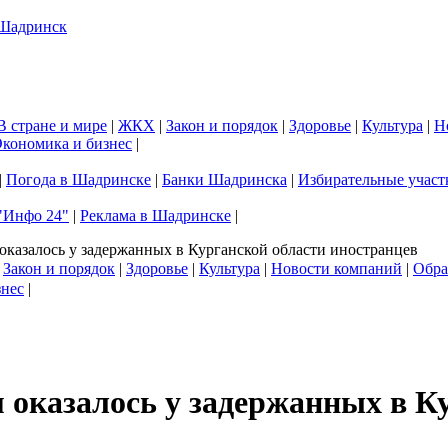
В стране и мире
|
ЖКХ
|
Закон и порядок
|
Здоровье
|
Культура
|
Н
кономика и бизнес
|
|
Погода в Шадринске
|
Банки Шадринска
|
Избирательные участ
"Инфо 24"
|
Реклама в Шадринске
|
 оказалось у задержанных в Курганской области иностранцев
|
Закон и порядок
|
Здоровье
|
Культура
|
Новости компаний
|
Обра
знес
|
м оказалось у задержанных в К