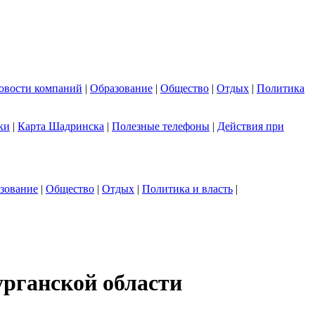
овости компаний
|
Образование
|
Общество
|
Отдых
|
Политика
ки
|
Карта Шадринска
|
Полезные телефоны
|
Действия при
зование
|
Общество
|
Отдых
|
Политика и власть
|
урганской области