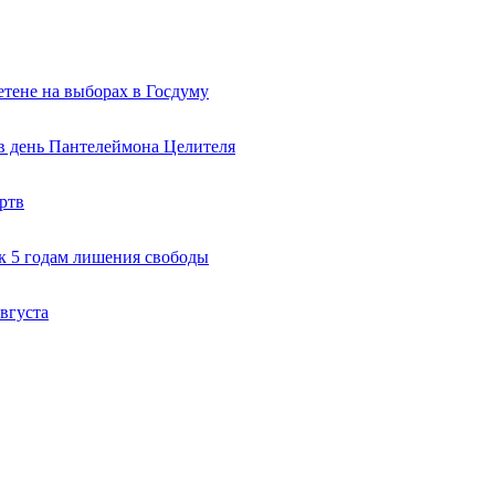
тене на выборах в Госдуму
 в день Пантелеймона Целителя
ртв
к 5 годам лишения свободы
вгуста