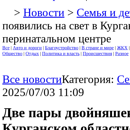
>
Новости
>
Семья и де
появились на свет в Кург
перинатальном центре
Все
|
Авто и дороги
|
Благоустройство
|
В стране и мире
|
ЖКХ
Общество
|
Отдых
|
Политика и власть
|
Происшествия
|
Разное
Все новости
Категория:
Се
2025/07/03 11:09
Две пары двойняшек
Курганском област