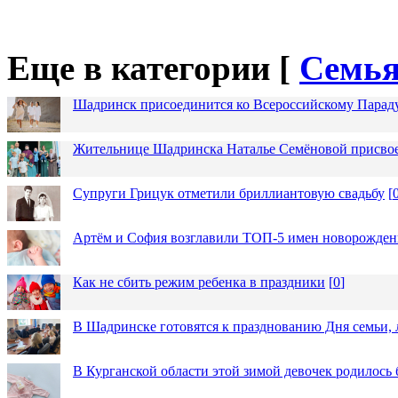
Еще в категории [
Семья
Шадринск присоединится ко Всероссийскому Парад
Жительнице Шадринска Наталье Семёновой присвое
Супруги Грицук отметили бриллиантовую свадьбу
[
Артём и София возглавили ТОП-5 имен новорожденн
Как не сбить режим ребенка в праздники
[
0
]
В Шадринске готовятся к празднованию Дня семьи, 
В Курганской области этой зимой девочек родилось 