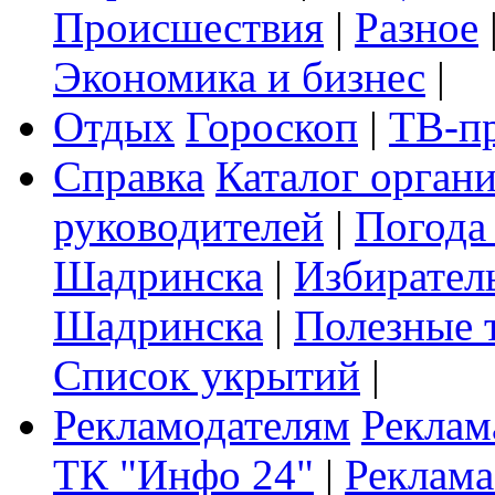
Происшествия
|
Разное
Экономика и бизнес
|
Отдых
Гороскоп
|
ТВ-п
Справка
Каталог орган
руководителей
|
Погода
Шадринска
|
Избирател
Шадринска
|
Полезные 
Список укрытий
|
Рекламодателям
Реклам
ТК "Инфо 24"
|
Реклама