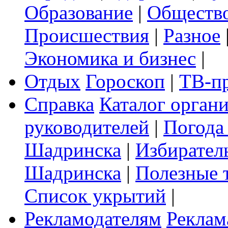
Образование
|
Обществ
Происшествия
|
Разное
Экономика и бизнес
|
Отдых
Гороскоп
|
ТВ-п
Справка
Каталог орган
руководителей
|
Погода
Шадринска
|
Избирател
Шадринска
|
Полезные 
Список укрытий
|
Рекламодателям
Реклам