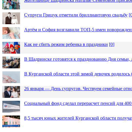
Жительнице Шадринска Наталье Семёновой присвое
Супруги Грицук отметили бриллиантовую свадьбу
[
Артём и София возглавили ТОП-5 имен новорожденн
Как не сбить режим ребенка в праздники
[
0
]
В Шадринске готовятся к празднованию Дня семьи, 
В Курганской области этой зимой девочек родилось 
26 января — День супругов. Чествуем семейные от
Социальный фонд сделал перерасчет пенсий для 400
8,5 тысяч юных жителей Курганской области получа