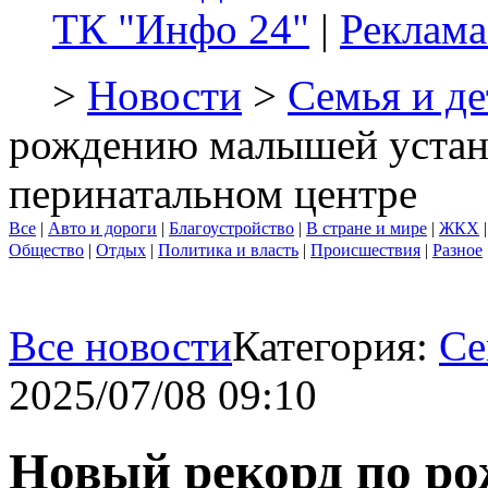
ТК "Инфо 24"
|
Реклама
>
Новости
>
Семья и де
рождению малышей устано
перинатальном центре
Все
|
Авто и дороги
|
Благоустройство
|
В стране и мире
|
ЖКХ
Общество
|
Отдых
|
Политика и власть
|
Происшествия
|
Разное
Все новости
Категория:
Се
2025/07/08 09:10
Новый рекорд по р