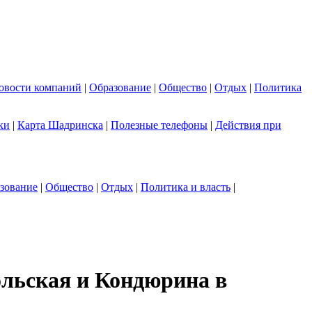
овости компаний
|
Образование
|
Общество
|
Отдых
|
Политика
ки
|
Карта Шадринска
|
Полезные телефоны
|
Действия при
зование
|
Общество
|
Отдых
|
Политика и власть
|
ольская и Кондюрина в