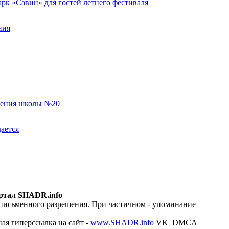
к «Савин» для гостей летнего фестиваля
ния
еления школы №20
ается
ртал SHADR.info
 письменного разрешения. При частичном - упоминание
ая гиперссылка на сайт -
www.SHADR.info
VK_DMCA