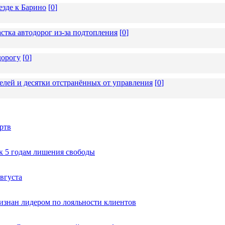
езде к Барино
[
0
]
стка автодорог из-за подтопления
[
0
]
дорогу
[
0
]
елей и десятки отстранённых от управления
[
0
]
ртв
к 5 годам лишения свободы
вгуста
изнан лидером по лояльности клиентов