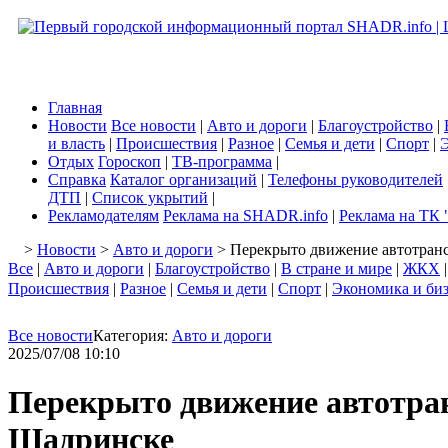
Главная
Новости
Все новости
|
Авто и дороги
|
Благоустройство
|
и власть
|
Происшествия
|
Разное
|
Семья и дети
|
Спорт
|
Э
Отдых
Гороскоп
|
ТВ-программа
|
Справка
Каталог организаций
|
Телефоны руководителей
ДТП
|
Список укрытий
|
Рекламодателям
Реклама на SHADR.info
|
Реклама на ТК 
>
Новости
>
Авто и дороги
> Перекрыто движение автотранс
Все
|
Авто и дороги
|
Благоустройство
|
В стране и мире
|
ЖКХ
Происшествия
|
Разное
|
Семья и дети
|
Спорт
|
Экономика и би
Все новости
Категория:
Авто и дороги
2025/07/08 10:10
Перекрыто движение автотран
Шадринске