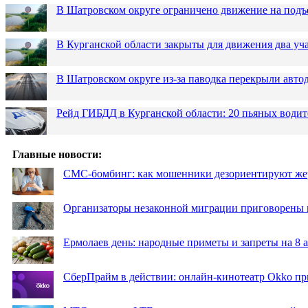
В Шатровском округе ограничено движение на подъ
В Курганской области закрыты для движения два уча
В Шатровском округе из-за паводка перекрыли авто
Рейд ГИБДД в Курганской области: 20 пьяных водит
Главные новости:
СМС-бомбинг: как мошенники дезориентируют же
Организаторы незаконной миграции приговорены 
Ермолаев день: народные приметы и запреты на 8 а
СберПрайм в действии: онлайн-кинотеатр Okko пр