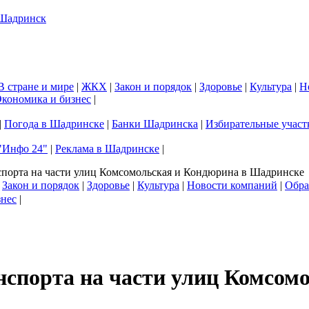
В стране и мире
|
ЖКХ
|
Закон и порядок
|
Здоровье
|
Культура
|
Н
кономика и бизнес
|
|
Погода в Шадринске
|
Банки Шадринска
|
Избирательные участ
"Инфо 24"
|
Реклама в Шадринске
|
порта на части улиц Комсомольская и Кондюрина в Шадринске
|
Закон и порядок
|
Здоровье
|
Культура
|
Новости компаний
|
Обра
знес
|
спорта на части улиц Комсом