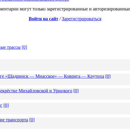
ментарии могут только зарегистрированные и авторизированные
Войти на сайт
/
Зарегистрироваться
ные трассы
[
0
]
роге «Шадринск — Миасское» — Коврига — Крутиха
[
0
]
екрёстке Михайловской и Урицкого
[
0
]
ог
[
0
]
ие транспорта
[
0
]