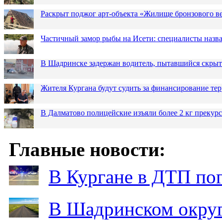
Раскрыт поджог арт-объекта «Жилище бронзового в
Частичный замор рыбы на Исети: специалисты назв
В Шадринске задержан водитель, пытавшийся скрыт
Жителя Кургана будут судить за финансирование те
В Далматово полицейские изъяли более 2 кг прекур
Главные новости:
В Кургане в ДТП по
В Шадринском округ