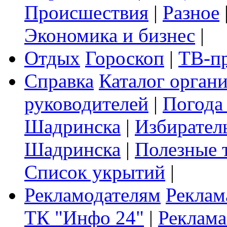
Происшествия
|
Разное
Экономика и бизнес
|
Отдых
Гороскоп
|
ТВ-п
Справка
Каталог орган
руководителей
|
Погода
Шадринска
|
Избирател
Шадринска
|
Полезные 
Список укрытий
|
Рекламодателям
Реклам
ТК "Инфо 24"
|
Реклама