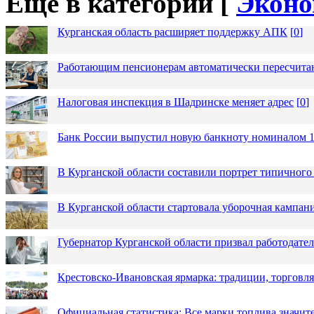
Еще в категории [
Эконо
Курганская область расширяет поддержку АПК
[
0
]
Работающим пенсионерам автоматически пересчит
Налоговая инспекция в Шадринске меняет адрес
[
0
]
Банк России выпустил новую банкноту номиналом 1
В Курганской области составили портрет типичного
В Курганской области стартовала уборочная кампан
Губернатор Курганской области призвал работодател
Крестовско-Ивановская ярмарка: традиции, торговля
Официальная статистика: Все марки топлива значит