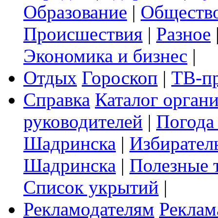
Образование
|
Обществ
Происшествия
|
Разное
Экономика и бизнес
|
Отдых
Гороскоп
|
ТВ-п
Справка
Каталог орган
руководителей
|
Погода
Шадринска
|
Избирател
Шадринска
|
Полезные 
Список укрытий
|
Рекламодателям
Реклам