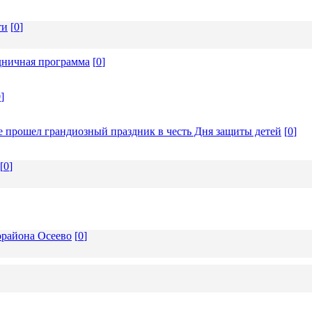
ти
[
0
]
дничная программа
[
0
]
0
]
ке прошел грандиозный праздник в честь Дня защиты детей
[
0
]
[
0
]
орайона Осеево
[
0
]