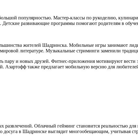
большой популярностью. Мастер-классы по рукоделию, кулинари
. Детские развивающие программы помогают родителям в обуч
льшинства жителей Шадринска. Мобильные игры занимают лидир
к мировой литературе. Музыкальные стриминги заменили тради
ь пару и новых друзей. Фитнес-приложения мотивируют вести 
й. Азартофф также предлагает мобильную версию для любителей
ых развлечений. Облачный гейминг становится реальностью для
о досуга в Шадринске выглядит многообещающим, учитывая стр