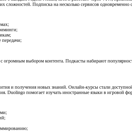
ких сложностей. Подписка на несколько сервисов одновременно 
мах;
риминги;
икам;
 передачи;
 с огромным выбором контента. Подкасты набирают популярность
ития и получения новых знаний. Онлайн-курсы стали доступной
я. Duolingo помогает изучать иностранные языки в игровой фо
ми;
ий;
раммированию;