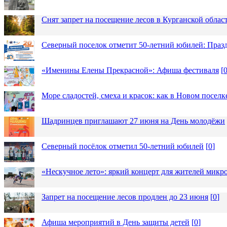
Снят запрет на посещение лесов в Курганской облас
Северный поселок отметит 50-летний юбилей: Праз
«Именины Елены Прекрасной»: Афиша фестиваля
[
Море сладостей, смеха и красок: как в Новом посел
Шадринцев приглашают 27 июня на День молодёжи
Северный посёлок отметил 50-летний юбилей
[
0
]
«Нескучное лето»: яркий концерт для жителей микр
Запрет на посещение лесов продлен до 23 июня
[
0
]
Афиша мероприятий в День защиты детей
[
0
]