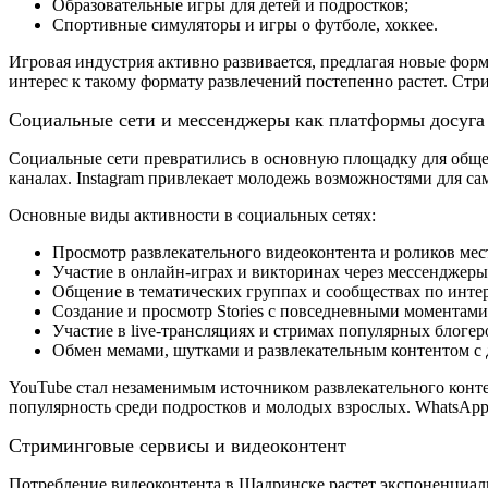
Образовательные игры для детей и подростков;
Спортивные симуляторы и игры о футболе, хоккее.
Игровая индустрия активно развивается, предлагая новые фор
интерес к такому формату развлечений постепенно растет. Ст
Социальные сети и мессенджеры как платформы досуга
Социальные сети превратились в основную площадку для общен
каналах. Instagram привлекает молодежь возможностями для са
Основные виды активности в социальных сетях:
Просмотр развлекательного видеоконтента и роликов мес
Участие в онлайн-играх и викторинах через мессенджеры
Общение в тематических группах и сообществах по инте
Создание и просмотр Stories с повседневными моментами
Участие в live-трансляциях и стримах популярных блогер
Обмен мемами, шутками и развлекательным контентом с 
YouTube стал незаменимым источником развлекательного контен
популярность среди подростков и молодых взрослых. WhatsApp 
Стриминговые сервисы и видеоконтент
Потребление видеоконтента в Шадринске растет экспоненциальн