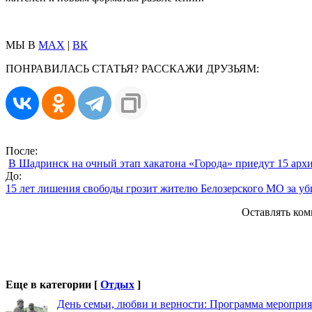
МЫ В
MAX
|
ВК
ПОНРАВИЛАСЬ СТАТЬЯ? РАССКАЖИ ДРУЗЬЯМ:
После:
В Шадринск на очный этап хакатона «Города» приедут 15 арх
До:
15 лет лишения свободы грозит жителю Белозерского МО за уб
Оставлять ком
Еще в категории [
Отдых
]
День семьи, любви и верности: Программа меропри