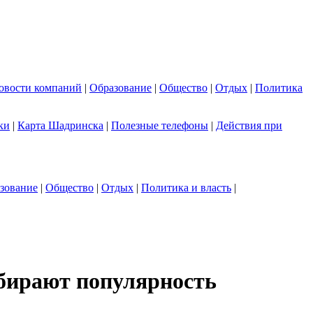
овости компаний
|
Образование
|
Общество
|
Отдых
|
Политика
ки
|
Карта Шадринска
|
Полезные телефоны
|
Действия при
зование
|
Общество
|
Отдых
|
Политика и власть
|
абирают популярность