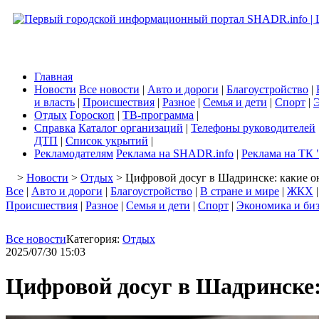
Главная
Новости
Все новости
|
Авто и дороги
|
Благоустройство
|
и власть
|
Происшествия
|
Разное
|
Семья и дети
|
Спорт
|
Э
Отдых
Гороскоп
|
ТВ-программа
|
Справка
Каталог организаций
|
Телефоны руководителей
ДТП
|
Список укрытий
|
Рекламодателям
Реклама на SHADR.info
|
Реклама на ТК 
>
Новости
>
Отдых
> Цифровой досуг в Шадринске: какие о
Все
|
Авто и дороги
|
Благоустройство
|
В стране и мире
|
ЖКХ
Происшествия
|
Разное
|
Семья и дети
|
Спорт
|
Экономика и би
Все новости
Категория:
Отдых
2025/07/30 15:03
Цифровой досуг в Шадринске: