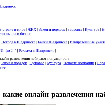
В стране и мире
|
ЖКХ
|
Закон и порядок
|
Здоровье
|
Культура
|
Н
кономика и бизнес
|
|
Погода в Шадринске
|
Банки Шадринска
|
Избирательные участ
"Инфо 24"
|
Реклама в Шадринске
|
нлайн-развлечения набирают популярность
|
Закон и порядок
|
Здоровье
|
Культура
|
Новости компаний
|
Обра
знес
|
 какие онлайн-развлечения н