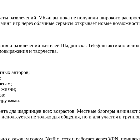
маты развлечений. VR-игры пока не получили широкого распрост
риминг игр через облачные сервисы открывает новые возможност
ия и развлечений жителей Шадринска. Telegram активно использ
мовыражения и творчества.
тных авторов;
;
ресам;
 жизни;
ов;
друзьями.
та для шадринцев всех возрастов. Местные блогеры начинают со
используется не только для общения, но и для участия в группо
о с каждым годом. Netflix, хотя и работает через VPN, привле