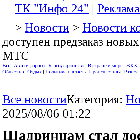
ТК "Инфо 24"
|
Реклама
>
Новости
>
Новости к
доступен предзаказ новы
МТС
Все
|
Авто и дороги
|
Благоустройство
|
В стране и мире
|
ЖКХ
Общество
|
Отдых
|
Политика и власть
|
Происшествия
|
Разное
Все новости
Категория:
Но
2025/08/06 01:22
Шадринцам стал дос