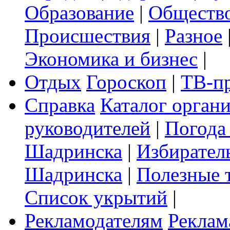
Образование
|
Обществ
Происшествия
|
Разное
Экономика и бизнес
|
Отдых
Гороскоп
|
ТВ-п
Справка
Каталог орган
руководителей
|
Погода
Шадринска
|
Избирател
Шадринска
|
Полезные 
Список укрытий
|
Рекламодателям
Реклам