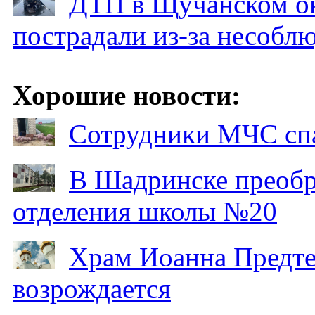
ДТП в Щучанском ок
пострадали из-за несобл
Хорошие новости:
Сотрудники МЧС спа
В Шадринске преобр
отделения школы №20
Храм Иоанна Предтеч
возрождается