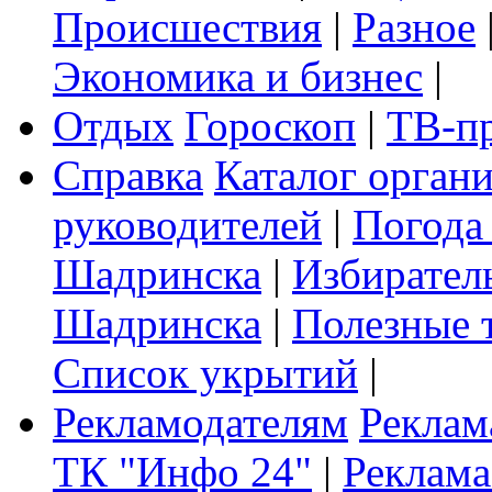
Происшествия
|
Разное
Экономика и бизнес
|
Отдых
Гороскоп
|
ТВ-п
Справка
Каталог орган
руководителей
|
Погода
Шадринска
|
Избирател
Шадринска
|
Полезные 
Список укрытий
|
Рекламодателям
Реклам
ТК "Инфо 24"
|
Реклама