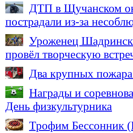
ДТП в Щучанском ок
пострадали из-за несобл
Уроженец Шадринска
провёл творческую встре
Два крупных пожара
Награды и соревнов
День физкультурника
Трофим Бессонник (