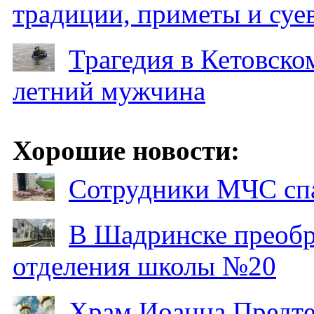
традиции, приметы и суев
Трагедия в Кетовском
летний мужчина
Хорошие новости:
Сотрудники МЧС спа
В Шадринске преобр
отделения школы №20
Храм Иоанна Предтеч