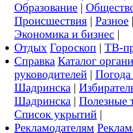
Образование
|
Обществ
Происшествия
|
Разное
Экономика и бизнес
|
Отдых
Гороскоп
|
ТВ-п
Справка
Каталог орган
руководителей
|
Погода
Шадринска
|
Избирател
Шадринска
|
Полезные 
Список укрытий
|
Рекламодателям
Реклам