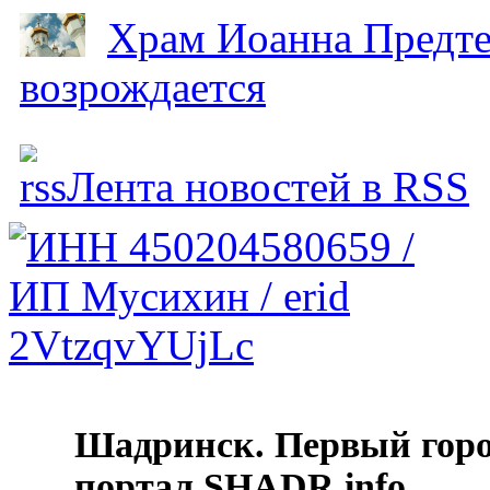
Храм Иоанна Предтеч
возрождается
Лента новостей в RSS
Шадринск. Первый гор
портал SHADR.info