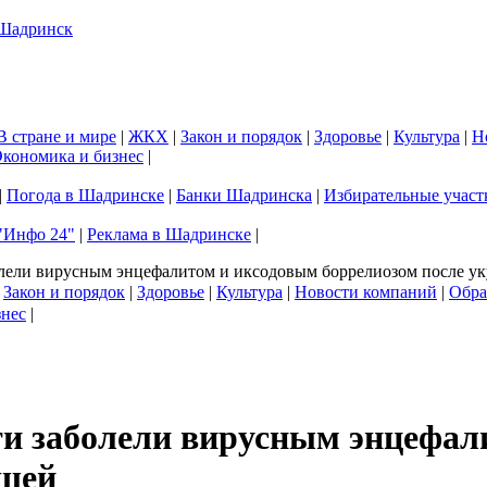
В стране и мире
|
ЖКХ
|
Закон и порядок
|
Здоровье
|
Культура
|
Н
кономика и бизнес
|
|
Погода в Шадринске
|
Банки Шадринска
|
Избирательные участ
"Инфо 24"
|
Реклама в Шадринске
|
олели вирусным энцефалитом и иксодовым боррелиозом после у
|
Закон и порядок
|
Здоровье
|
Культура
|
Новости компаний
|
Обра
знес
|
ти заболели вирусным энцефал
ещей