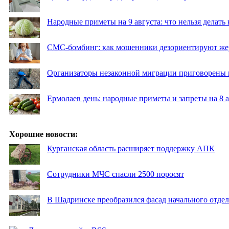
Народные приметы на 9 августа: что нельзя делать
СМС-бомбинг: как мошенники дезориентируют же
Организаторы незаконной миграции приговорены 
Ермолаев день: народные приметы и запреты на 8 а
Хорошие новости:
Курганская область расширяет поддержку АПК
Сотрудники МЧС спасли 2500 поросят
В Шадринске преобразился фасад начального отд