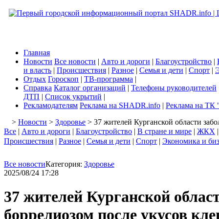
Главная
Новости
Все новости
|
Авто и дороги
|
Благоустройство
|
и власть
|
Происшествия
|
Разное
|
Семья и дети
|
Спорт
|
Э
Отдых
Гороскоп
|
ТВ-программа
|
Справка
Каталог организаций
|
Телефоны руководителей
ДТП
|
Список укрытий
|
Рекламодателям
Реклама на SHADR.info
|
Реклама на ТК 
>
Новости
>
Здоровье
> 37 жителей Курганской области заб
Все
|
Авто и дороги
|
Благоустройство
|
В стране и мире
|
ЖКХ
Происшествия
|
Разное
|
Семья и дети
|
Спорт
|
Экономика и би
Все новости
Категория:
Здоровье
2025/08/24 17:28
37 жителей Курганской облас
боррелиозом после укусов кл