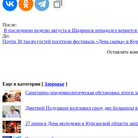
После:
В последнюю неделю августа в Шадринск ненадолго вернется 
До:
Почти 30 тысяч гостей посетили фестиваль «День сырка» в Ку
Оставлять ком
Еще в категории [
Здоровье
]
Санитарно-эпидемиологическая обстановка: итоги з
Дмитрий Подушкин возглавил сразу две больницы 
27 июня в День молодежи в Курганской области зап