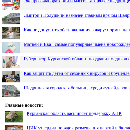
Экспресс-лаборатории и массовая зарядка: шадринц
Дмитрий Подушкин назначен главным врачом Шадр
Как не допустить обезвоживания в жару: нормы, н
Матвей и Ева - самые популярные имена новорожд
Губернатор Курганской области поздравил медиков
Как защитить детей от сезонных вирусов и бруцеллё
Шадринская городская больница среди аутсайдеров
Главные новости:
Курганская область расширяет поддержку АПК
ЦИК утвердил порядок размещения партий в бюлле