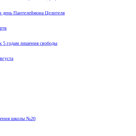
 в день Пантелеймона Целителя
ртв
к 5 годам лишения свободы
вгуста
еления школы №20