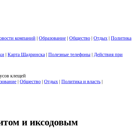
овости компаний
|
Образование
|
Общество
|
Отдых
|
Политика
ки
|
Карта Шадринска
|
Полезные телефоны
|
Действия при
кусов клещей
зование
|
Общество
|
Отдых
|
Политика и власть
|
итом и иксодовым