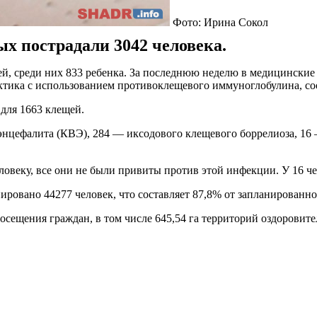
Фото: Ирина Сокол
ых пострадали 3042 человека.
й, среди них 833 ребенка. За последнюю неделю в медицинские 
ктика с использованием противоклещевого иммуноглобулина, со
для 1663 клещей.
энцефалита (КВЭ), 284 — иксодового клещевого боррелиоза, 16
ловеку, все они не были привиты против этой инфекции. У 16 
овано 44277 человек, что составляет 87,8% от запланированног
осещения граждан, в том числе 645,54 га территорий оздоровите