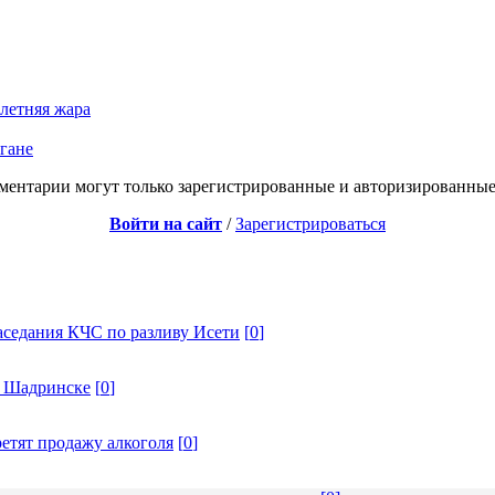
летняя жара
ргане
ментарии могут только зарегистрированные и авторизированные
Войти на сайт
/
Зарегистрироваться
аседания КЧС по разливу Исети
[
0
]
в Шадринске
[
0
]
ретят продажу алкоголя
[
0
]