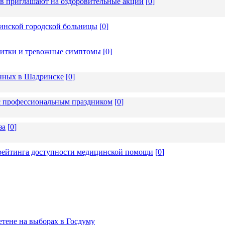
ев приглашают на оздоровительные акции
[
0
]
инской городской больницы
[
0
]
апитки и тревожные симптомы
[
0
]
ённых в Шадринске
[
0
]
 с профессиональным праздником
[
0
]
за
[
0
]
 рейтинга доступности медицинской помощи
[
0
]
тене на выборах в Госдуму