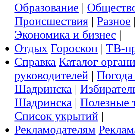
Образование
|
Обществ
Происшествия
|
Разное
Экономика и бизнес
|
Отдых
Гороскоп
|
ТВ-п
Справка
Каталог орган
руководителей
|
Погода
Шадринска
|
Избирател
Шадринска
|
Полезные 
Список укрытий
|
Рекламодателям
Реклам