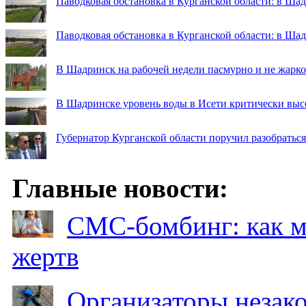
Паводковая обстановка в Курганской области: в Шад
Паводковая обстановка в Курганской области: в Ша
В Шадринск на рабочей недели пасмурно и не жарко
В Шадринске уровень воды в Исети критически выс
Губернатор Курганской области поручил разобраться
Главные новости:
СМС-бомбинг: как 
жертв
Организаторы незак