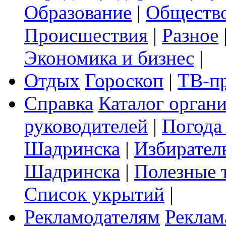
Образование
|
Обществ
Происшествия
|
Разное
Экономика и бизнес
|
Отдых
Гороскоп
|
ТВ-п
Справка
Каталог орган
руководителей
|
Погода
Шадринска
|
Избирател
Шадринска
|
Полезные 
Список укрытий
|
Рекламодателям
Реклам