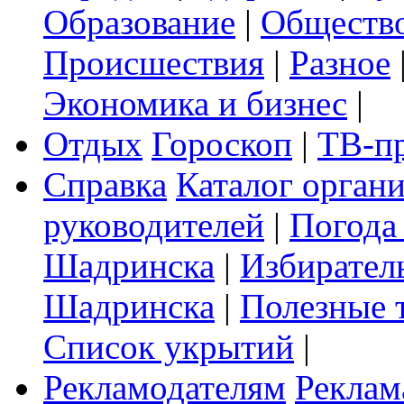
Образование
|
Обществ
Происшествия
|
Разное
Экономика и бизнес
|
Отдых
Гороскоп
|
ТВ-п
Справка
Каталог орган
руководителей
|
Погода
Шадринска
|
Избирател
Шадринска
|
Полезные 
Список укрытий
|
Рекламодателям
Реклам