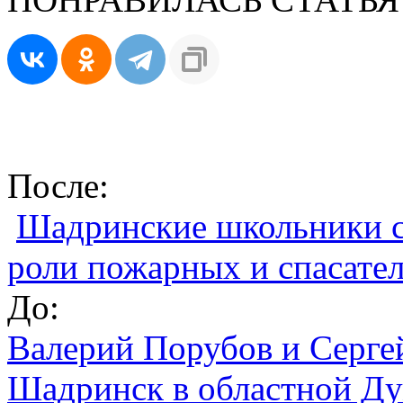
После:
Шадринские школьники см
роли пожарных и спасате
До:
Валерий Порубов и Серге
Шадринск в областной Д