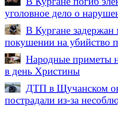
В Кургане погиб эле
уголовное дело о наруше
В Кургане задержан
покушении на убийство п
Народные приметы на
в день Христины
ДТП в Щучанском ок
пострадали из-за несобл