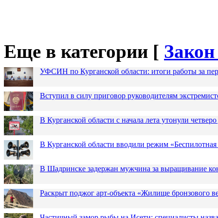
Еще в категории [
Закон
УФСИН по Курганской области: итоги работы за пер
Вступил в силу приговор руководителям экстремис
В Курганской области с начала лета утонули четверо
В Курганской области вводили режим «Беспилотная
В Шадринске задержан мужчина за выращивание кон
Раскрыт поджог арт-объекта «Жилище бронзового в
Частичный замор рыбы на Исети: специалисты назв