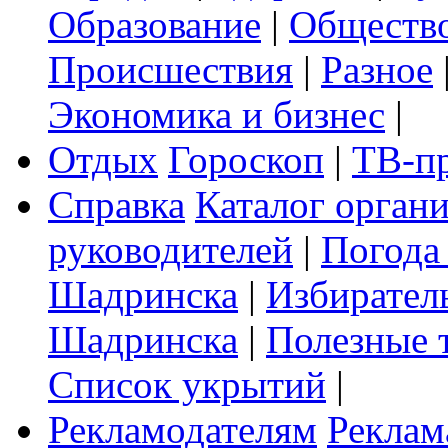
Образование
|
Обществ
Происшествия
|
Разное
Экономика и бизнес
|
Отдых
Гороскоп
|
ТВ-п
Справка
Каталог орган
руководителей
|
Погода
Шадринска
|
Избирател
Шадринска
|
Полезные 
Список укрытий
|
Рекламодателям
Реклам