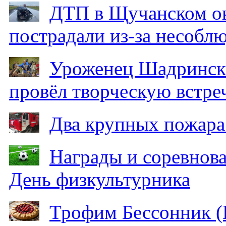
ДТП в Щучанском ок
пострадали из-за несобл
Уроженец Шадринска
провёл творческую встре
Два крупных пожара
Награды и соревнов
День физкультурника
Трофим Бессонник (