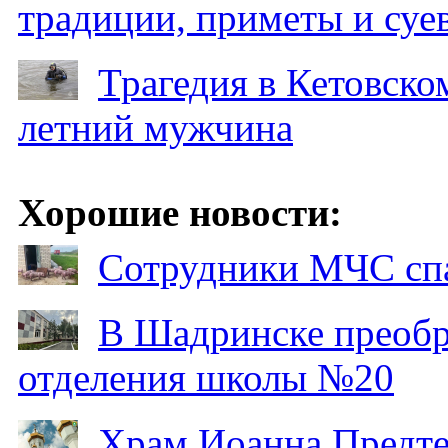
традиции, приметы и суев
Трагедия в Кетовском
летний мужчина
Хорошие новости:
Сотрудники МЧС спа
В Шадринске преобр
отделения школы №20
Храм Иоанна Предтеч