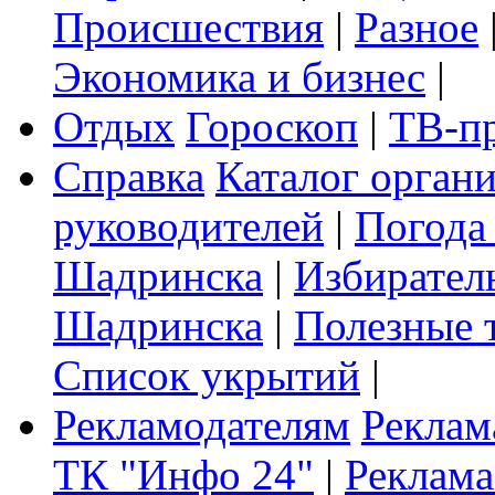
Происшествия
|
Разное
Экономика и бизнес
|
Отдых
Гороскоп
|
ТВ-п
Справка
Каталог орган
руководителей
|
Погода
Шадринска
|
Избирател
Шадринска
|
Полезные 
Список укрытий
|
Рекламодателям
Реклам
ТК "Инфо 24"
|
Реклама