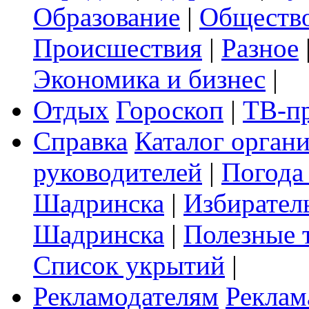
Образование
|
Обществ
Происшествия
|
Разное
Экономика и бизнес
|
Отдых
Гороскоп
|
ТВ-п
Справка
Каталог орган
руководителей
|
Погода
Шадринска
|
Избирател
Шадринска
|
Полезные 
Список укрытий
|
Рекламодателям
Реклам