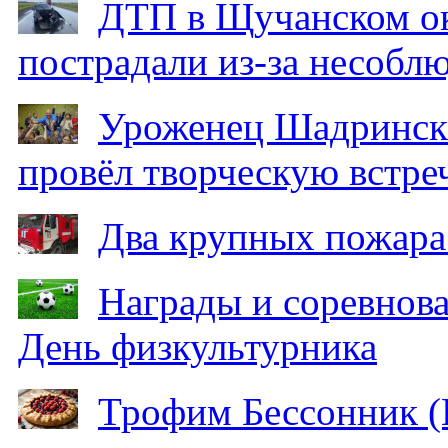
ДТП в Щучанском ок
пострадали из-за несобл
Уроженец Шадринска
провёл творческую встре
Два крупных пожара
Награды и соревнов
День физкультурника
Трофим Бессонник (