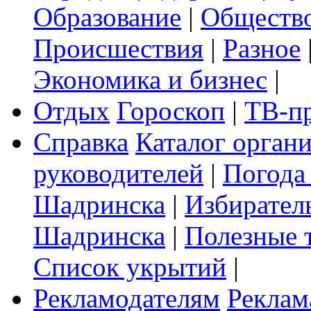
Образование
|
Обществ
Происшествия
|
Разное
Экономика и бизнес
|
Отдых
Гороскоп
|
ТВ-п
Справка
Каталог орган
руководителей
|
Погода
Шадринска
|
Избирател
Шадринска
|
Полезные 
Список укрытий
|
Рекламодателям
Реклам