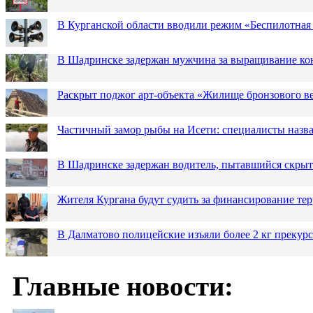
В Курганской области вводили режим «Беспилотная
В Шадринске задержан мужчина за выращивание кон
Раскрыт поджог арт-объекта «Жилище бронзового в
Частичный замор рыбы на Исети: специалисты назв
В Шадринске задержан водитель, пытавшийся скрыт
Жителя Кургана будут судить за финансирование те
В Далматово полицейские изъяли более 2 кг прекур
Главные новости: