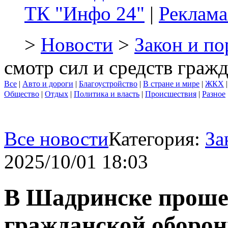
ТК "Инфо 24"
|
Реклама
>
Новости
>
Закон и по
смотр сил и средств граж
Все
|
Авто и дороги
|
Благоустройство
|
В стране и мире
|
ЖКХ
Общество
|
Отдых
|
Политика и власть
|
Происшествия
|
Разное
Все новости
Категория:
За
2025/10/01 18:03
В Шадринске прошел
гражданской оборо