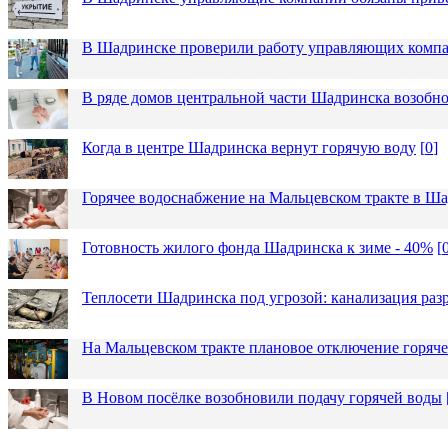
В Шадринске проверили работу управляющих комп
В ряде домов центральной части Шадринска возобно
Когда в центре Шадринска вернут горячую воду
[
0
]
Горячее водоснабжение на Мальцевском тракте в Ша
Готовность жилого фонда Шадринска к зиме - 40%
[
Теплосети Шадринска под угрозой: канализация раз
На Мальцевском тракте плановое отключение горяч
В Новом посёлке возобновили подачу горячей воды