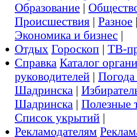
Образование
|
Обществ
Происшествия
|
Разное
Экономика и бизнес
|
Отдых
Гороскоп
|
ТВ-п
Справка
Каталог орган
руководителей
|
Погода
Шадринска
|
Избирател
Шадринска
|
Полезные 
Список укрытий
|
Рекламодателям
Реклам