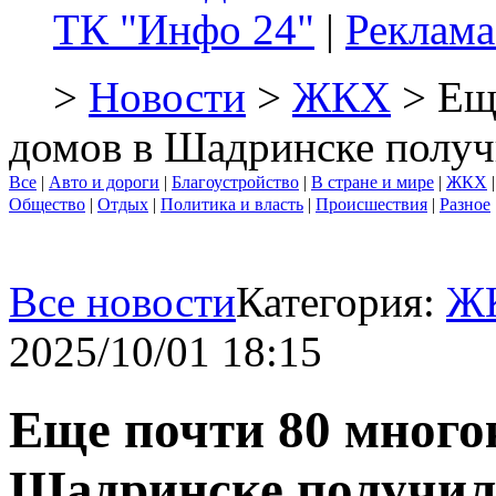
ТК "Инфо 24"
|
Реклама
>
Новости
>
ЖКХ
> Ещ
домов в Шадринске получ
Все
|
Авто и дороги
|
Благоустройство
|
В стране и мире
|
ЖКХ
Общество
|
Отдых
|
Политика и власть
|
Происшествия
|
Разное
Все новости
Категория:
Ж
2025/10/01 18:15
Еще почти 80 много
Шадринске получил