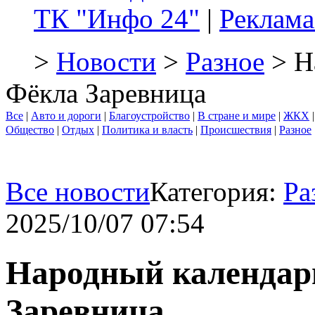
ТК "Инфо 24"
|
Реклама
>
Новости
>
Разное
> Н
Фёкла Заревница
Все
|
Авто и дороги
|
Благоустройство
|
В стране и мире
|
ЖКХ
Общество
|
Отдых
|
Политика и власть
|
Происшествия
|
Разное
Все новости
Категория:
Ра
2025/10/07 07:54
Народный календарь
Заревница