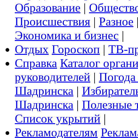
Образование
|
Обществ
Происшествия
|
Разное
Экономика и бизнес
|
Отдых
Гороскоп
|
ТВ-п
Справка
Каталог орган
руководителей
|
Погода
Шадринска
|
Избирател
Шадринска
|
Полезные 
Список укрытий
|
Рекламодателям
Реклам