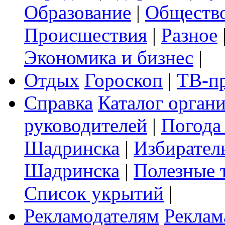
Образование
|
Обществ
Происшествия
|
Разное
Экономика и бизнес
|
Отдых
Гороскоп
|
ТВ-п
Справка
Каталог орган
руководителей
|
Погода
Шадринска
|
Избирател
Шадринска
|
Полезные 
Список укрытий
|
Рекламодателям
Реклам