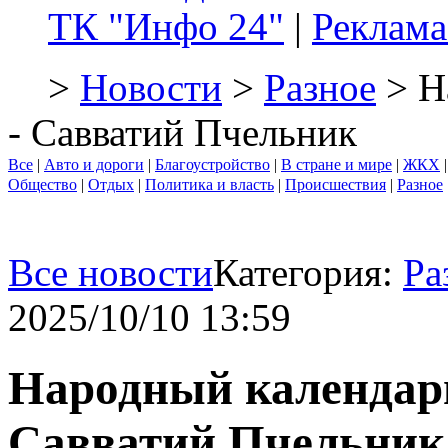
ТК "Инфо 24"
|
Реклама
>
Новости
>
Разное
> Н
- Савватий Пчельник
Все
|
Авто и дороги
|
Благоустройство
|
В стране и мире
|
ЖКХ
Общество
|
Отдых
|
Политика и власть
|
Происшествия
|
Разное
Все новости
Категория:
Ра
2025/10/10 13:59
Народный календарь
Савватий Пчельник