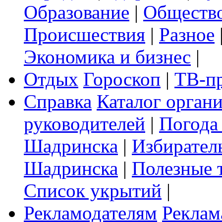
Образование
|
Обществ
Происшествия
|
Разное
Экономика и бизнес
|
Отдых
Гороскоп
|
ТВ-п
Справка
Каталог орган
руководителей
|
Погода
Шадринска
|
Избирател
Шадринска
|
Полезные 
Список укрытий
|
Рекламодателям
Реклам