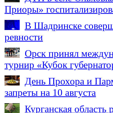
Приоры» госпитализиро
В Шадринске соверш
ревности
Орск принял между
турнир «Кубок губернато
День Прохора и Пар
запреты на 10 августа
Курганская область