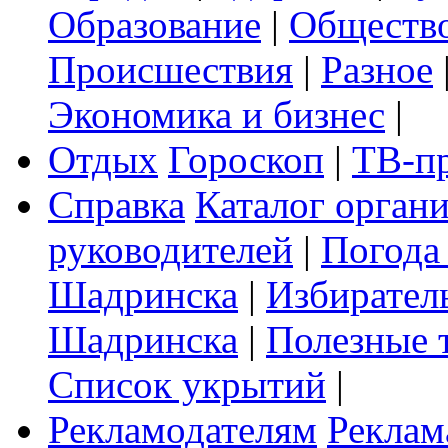
Образование
|
Обществ
Происшествия
|
Разное
Экономика и бизнес
|
Отдых
Гороскоп
|
ТВ-п
Справка
Каталог орган
руководителей
|
Погода
Шадринска
|
Избирател
Шадринска
|
Полезные 
Список укрытий
|
Рекламодателям
Реклам