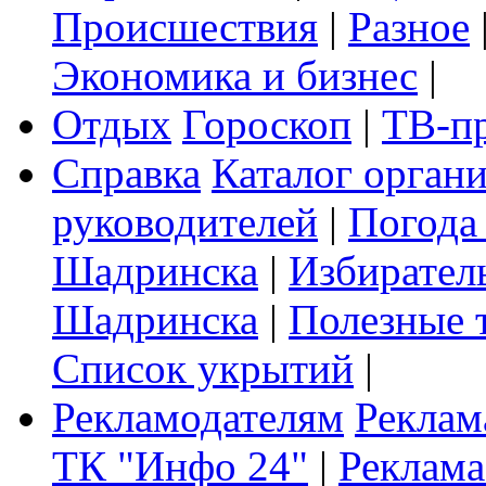
Происшествия
|
Разное
Экономика и бизнес
|
Отдых
Гороскоп
|
ТВ-п
Справка
Каталог орган
руководителей
|
Погода
Шадринска
|
Избирател
Шадринска
|
Полезные 
Список укрытий
|
Рекламодателям
Реклам
ТК "Инфо 24"
|
Реклама