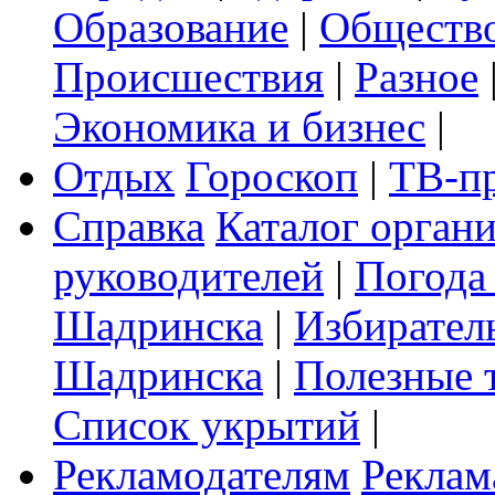
Образование
|
Обществ
Происшествия
|
Разное
Экономика и бизнес
|
Отдых
Гороскоп
|
ТВ-п
Справка
Каталог орган
руководителей
|
Погода
Шадринска
|
Избирател
Шадринска
|
Полезные 
Список укрытий
|
Рекламодателям
Реклам