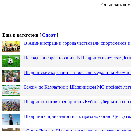
Оставлять ком
Еще в категории [
Спорт
]
В Администрации города чествовали спортсменов и
Награды и соревнования: В Шадринске отметят Ден
Шадринские каратисты завоевали медали на Всемир
Бежим до Камчатки: в Шадринском МО пройдёт лег
Шадринск готовится принять Кубок губернатора по 
Шадринцы присоединятся к празднованию Дня физк
«СпортЛето» в Шадринске: в августе проект продол