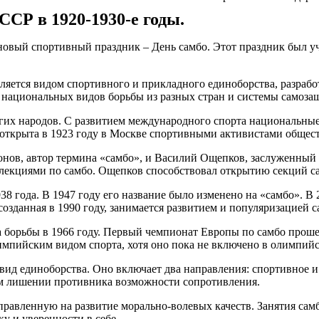
ССР в 1920-1930-е годы.
я новый спортивный праздник – День самбо. Этот праздник был у
ляется видом спортивного и прикладного единоборства, разрабо
 национальных видов борьбы из разных стран и системы самоза
огих народов. С развитием международного спорта национальны
 открыта в 1923 году в Москве спортивными активистами общес
ов, автор термина «самбо», и Василий Ощепков, заслуженный т
лекциями по самбо. Ощепков способствовал открытию секций са
8 года. В 1947 году его название было изменено на «самбо». В
озданная в 1990 году, занимается развитием и популяризацией с
борьбы в 1966 году. Первый чемпионат Европы по самбо прошел 
мпийским видом спорта, хотя оно пока не включено в олимпий
ид единоборства. Оно включает два направления: спортивное и 
ром лишении противника возможности сопротивления.
равленную на развитие морально-волевых качеств. Занятия сам
у и уверенности в себе.