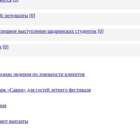
6: результаты
[
0
]
 успешное выступление шадринских студенток
[
0
]
х
[
0
]
изнан лидером по лояльности клиентов
к «Савин» для гостей летнего фестиваля
ния
тают выплаты