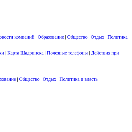
овости компаний
|
Образование
|
Общество
|
Отдых
|
Политика
ки
|
Карта Шадринска
|
Полезные телефоны
|
Действия при
зование
|
Общество
|
Отдых
|
Политика и власть
|