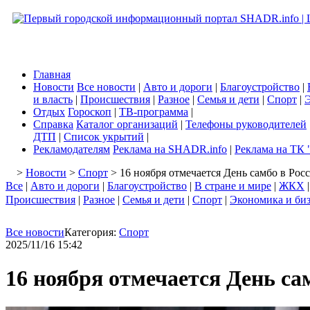
Главная
Новости
Все новости
|
Авто и дороги
|
Благоустройство
|
и власть
|
Происшествия
|
Разное
|
Семья и дети
|
Спорт
|
Э
Отдых
Гороскоп
|
ТВ-программа
|
Справка
Каталог организаций
|
Телефоны руководителей
ДТП
|
Список укрытий
|
Рекламодателям
Реклама на SHADR.info
|
Реклама на ТК 
>
Новости
>
Спорт
> 16 ноября отмечается День самбо в Рос
Все
|
Авто и дороги
|
Благоустройство
|
В стране и мире
|
ЖКХ
Происшествия
|
Разное
|
Семья и дети
|
Спорт
|
Экономика и би
Все новости
Категория:
Спорт
2025/11/16 15:42
16 ноября отмечается День са