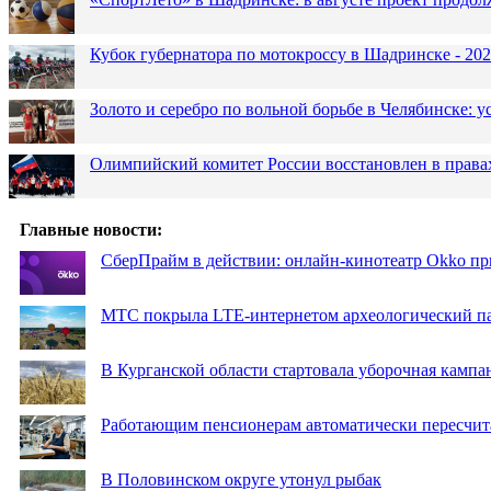
Кубок губернатора по мотокроссу в Шадринске - 202
Золото и серебро по вольной борьбе в Челябинске:
Олимпийский комитет России восстановлен в права
Главные новости:
СберПрайм в действии: онлайн-кинотеатр Okko пр
МТС покрыла LTE-интернетом археологический пар
В Курганской области стартовала уборочная кампа
Работающим пенсионерам автоматически пересчи
В Половинском округе утонул рыбак