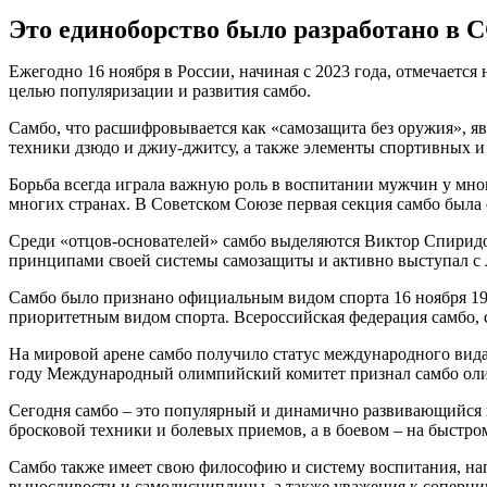
Это единоборство было разработано в С
Ежегодно 16 ноября в России, начиная с 2023 года, отмечаетс
целью популяризации и развития самбо.
Самбо, что расшифровывается как «самозащита без оружия», яв
техники дзюдо и джиу-джитсу, а также элементы спортивных и
Борьба всегда играла важную роль в воспитании мужчин у мн
многих странах. В Советском Союзе первая секция самбо была
Среди «отцов-основателей» самбо выделяются Виктор Спиридон
принципами своей системы самозащиты и активно выступал с 
Самбо было признано официальным видом спорта 16 ноября 193
приоритетным видом спорта. Всероссийская федерация самбо, с
На мировой арене самбо получило статус международного вида 
году Международный олимпийский комитет признал самбо оли
Сегодня самбо – это популярный и динамично развивающийся в
бросковой техники и болевых приемов, а в боевом – на быст
Самбо также имеет свою философию и систему воспитания, нап
выносливости и самодисциплины, а также уважения к соперник