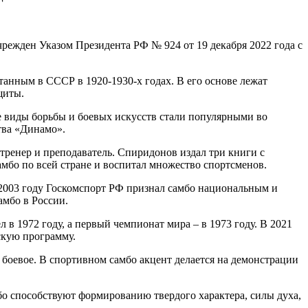
чрежден Указом Президента РФ № 924 от 19 декабря 2022 года с
танным в СССР в 1920-1930-х годах. В его основе лежат
щиты.
е виды борьбы и боевых искусств стали популярными во
тва «Динамо».
ренер и преподаватель. Спиридонов издал три книги с
мбо по всей стране и воспитал множество спортсменов.
 2003 году Госкомспорт РФ признал самбо национальным и
амбо в России.
в 1972 году, а первый чемпионат мира – в 1973 году. В 2021
скую программу.
боевое. В спортивном самбо акцент делается на демонстрации
бо способствуют формированию твердого характера, силы духа,