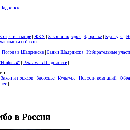
В стране и мире
|
ЖКХ
|
Закон и порядок
|
Здоровье
|
Культура
|
Н
кономика и бизнес
|
|
Погода в Шадринске
|
Банки Шадринска
|
Избирательные участ
"Инфо 24"
|
Реклама в Шадринске
|
сии
|
Закон и порядок
|
Здоровье
|
Культура
|
Новости компаний
|
Обра
знес
|
мбо в России