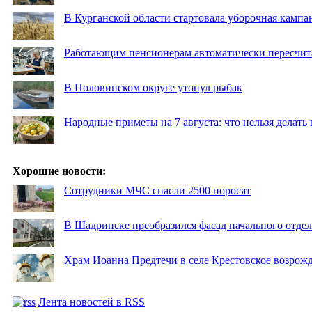
В Курганской области стартовала уборочная кампа
Работающим пенсионерам автоматически пересчи
В Половинском округе утонул рыбак
Народные приметы на 7 августа: что нельзя делат
Хорошие новости:
Сотрудники МЧС спасли 2500 поросят
В Шадринске преобразился фасад начального отд
Храм Иоанна Предтечи в селе Крестовское возрожд
Лента новостей в RSS