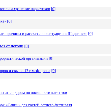
опли и хранение наркотиков
[
0
]
ека»
[
0
]
али причины и рассказали о ситуации в Шадринске
[
0
]
ься от погони
[
0
]
ррористической организации
[
0
]
соров и свыше 13 г мефедрона
[
0
]
изнан лидером по лояльности клиентов
к «Савин» для гостей летнего фестиваля