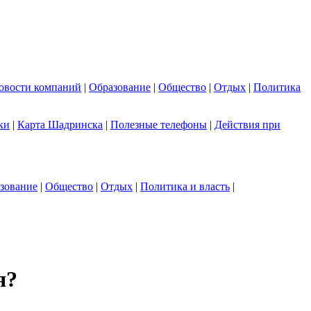
овости компаний
|
Образование
|
Общество
|
Отдых
|
Политика
ки
|
Карта Шадринска
|
Полезные телефоны
|
Действия при
зование
|
Общество
|
Отдых
|
Политика и власть
|
я?