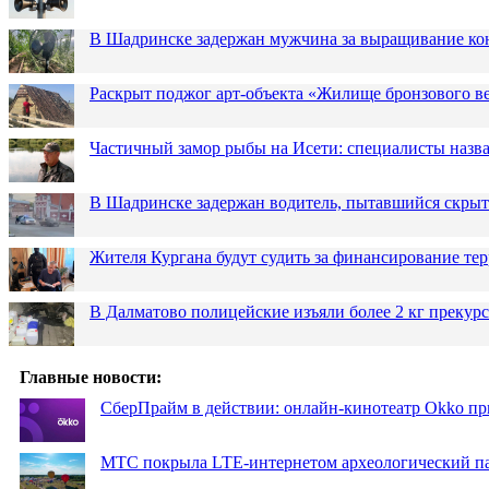
В Шадринске задержан мужчина за выращивание кон
Раскрыт поджог арт-объекта «Жилище бронзового в
Частичный замор рыбы на Исети: специалисты назв
В Шадринске задержан водитель, пытавшийся скрыт
Жителя Кургана будут судить за финансирование те
В Далматово полицейские изъяли более 2 кг прекур
Главные новости:
СберПрайм в действии: онлайн-кинотеатр Okko пр
МТС покрыла LTE-интернетом археологический пар