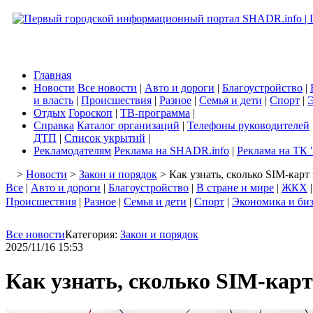
Главная
Новости
Все новости
|
Авто и дороги
|
Благоустройство
|
и власть
|
Происшествия
|
Разное
|
Семья и дети
|
Спорт
|
Э
Отдых
Гороскоп
|
ТВ-программа
|
Справка
Каталог организаций
|
Телефоны руководителей
ДТП
|
Список укрытий
|
Рекламодателям
Реклама на SHADR.info
|
Реклама на ТК 
>
Новости
>
Закон и порядок
> Как узнать, сколько SIM-карт
Все
|
Авто и дороги
|
Благоустройство
|
В стране и мире
|
ЖКХ
Происшествия
|
Разное
|
Семья и дети
|
Спорт
|
Экономика и би
Все новости
Категория:
Закон и порядок
2025/11/16 15:53
Как узнать, сколько SIM-кар