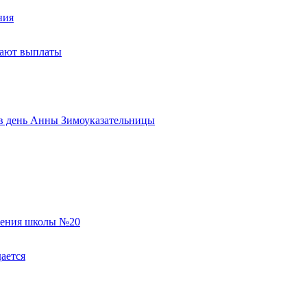
ния
тают выплаты
ь в день Анны Зимоуказательницы
еления школы №20
ается