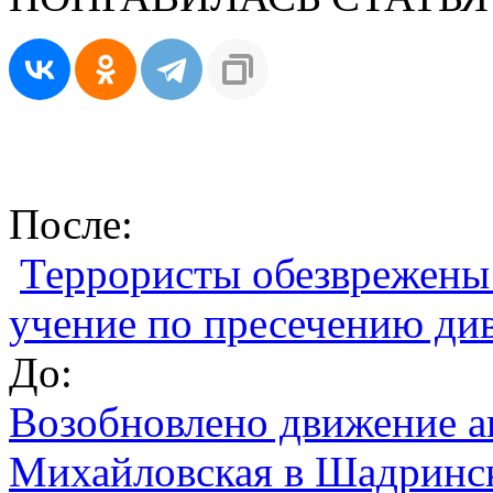
После:
Террористы обезврежены
учение по пресечению див
До:
Возобновлено движение а
Михайловская в Шадринс