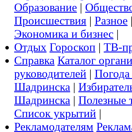
Образование
|
Обществ
Происшествия
|
Разное
Экономика и бизнес
|
Отдых
Гороскоп
|
ТВ-п
Справка
Каталог орган
руководителей
|
Погода
Шадринска
|
Избирател
Шадринска
|
Полезные 
Список укрытий
|
Рекламодателям
Реклам