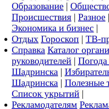
Образование
|
Обществ
Происшествия
|
Разное
Экономика и бизнес
|
Отдых
Гороскоп
|
ТВ-п
Справка
Каталог орган
руководителей
|
Погода
Шадринска
|
Избирател
Шадринска
|
Полезные 
Список укрытий
|
Рекламодателям
Реклам