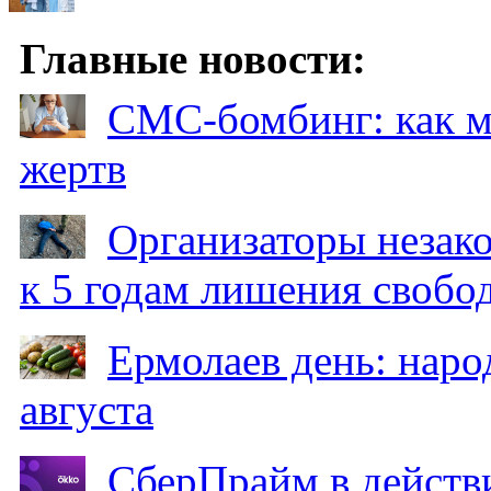
Главные новости:
СМС-бомбинг: как 
жертв
Организаторы незак
к 5 годам лишения свобо
Ермолаев день: наро
августа
СберПрайм в действ