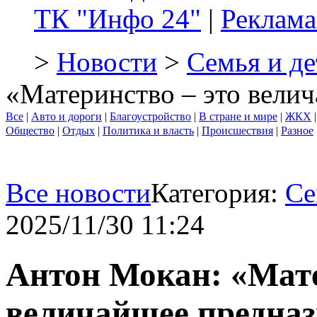
ТК "Инфо 24"
|
Реклама
>
Новости
>
Семья и де
«Материнство – это вели
Все
|
Авто и дороги
|
Благоустройство
|
В стране и мире
|
ЖКХ
Общество
|
Отдых
|
Политика и власть
|
Происшествия
|
Разное
Все новости
Категория:
Се
2025/11/30 11:24
Антон Мокан: «Мате
величайшее предназ