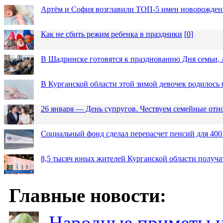
Артём и София возглавили ТОП-5 имен новорожденн
Как не сбить режим ребенка в праздники
[
0
]
В Шадринске готовятся к празднованию Дня семьи, 
В Курганской области этой зимой девочек родилось 
26 января — День супругов. Чествуем семейные от
Социальный фонд сделал перерасчет пенсий для 400
8,5 тысяч юных жителей Курганской области получа
Главные новости:
Народные приметы на