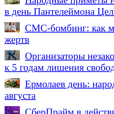
в день Пантелеймона Цел
СМС-бомбинг: как 
жертв
Организаторы незак
к 5 годам лишения свобо
Ермолаев день: наро
августа
СберПрайм в действ