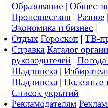
Образование
|
Обществ
Происшествия
|
Разное
Экономика и бизнес
|
Отдых
Гороскоп
|
ТВ-п
Справка
Каталог орган
руководителей
|
Погода
Шадринска
|
Избирател
Шадринска
|
Полезные 
Список укрытий
|
Рекламодателям
Реклам