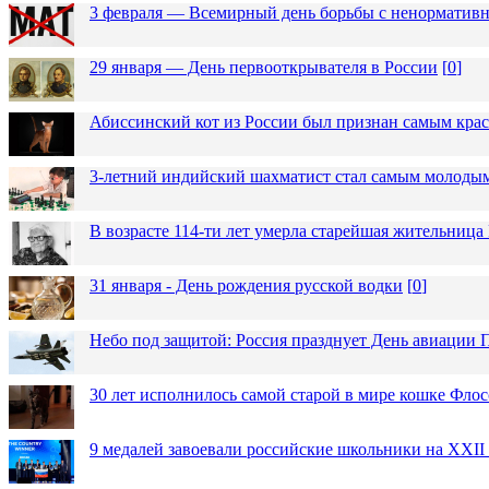
3 февраля — Всемирный день борьбы с ненормативн
29 января — День первооткрывателя в России
[
0
]
Абиссинский кот из России был признан самым кра
3-летний индийский шахматист стал самым молоды
В возрасте 114-ти лет умерла старейшая жительниц
31 января - День рождения русской водки
[
0
]
Небо под защитой: Россия празднует День авиации
30 лет исполнилось самой старой в мире кошке Фло
9 медалей завоевали российские школьники на XXI