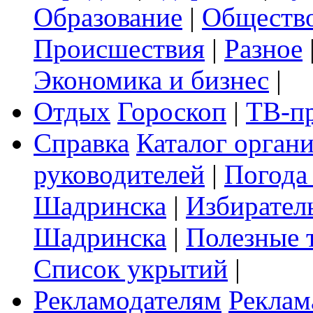
Образование
|
Обществ
Происшествия
|
Разное
Экономика и бизнес
|
Отдых
Гороскоп
|
ТВ-п
Справка
Каталог орган
руководителей
|
Погода
Шадринска
|
Избирател
Шадринска
|
Полезные 
Список укрытий
|
Рекламодателям
Реклам