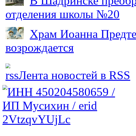
В Шадринске преобр
отделения школы №20
Храм Иоанна Предтеч
возрождается
Лента новостей в RSS