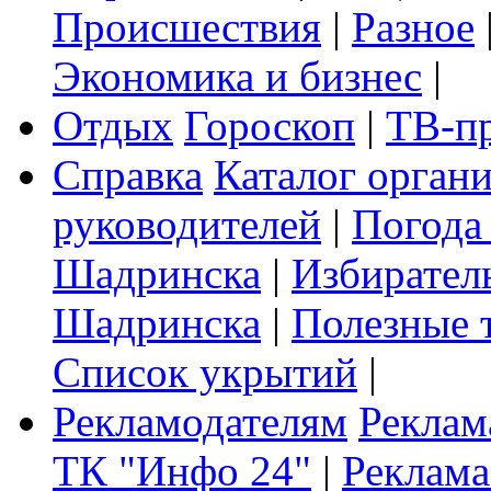
Происшествия
|
Разное
Экономика и бизнес
|
Отдых
Гороскоп
|
ТВ-п
Справка
Каталог орган
руководителей
|
Погода
Шадринска
|
Избирател
Шадринска
|
Полезные 
Список укрытий
|
Рекламодателям
Реклам
ТК "Инфо 24"
|
Реклама