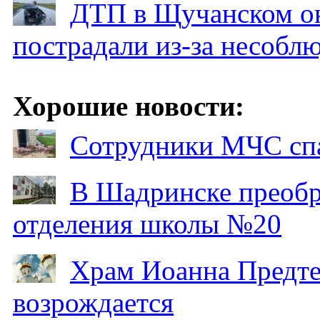
ДТП в Щучанском ок
пострадали из-за несобл
Хорошие новости:
Сотрудники МЧС спа
В Шадринске преобр
отделения школы №20
Храм Иоанна Предтеч
возрождается