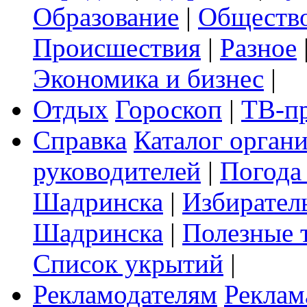
Образование
|
Обществ
Происшествия
|
Разное
Экономика и бизнес
|
Отдых
Гороскоп
|
ТВ-п
Справка
Каталог орган
руководителей
|
Погода
Шадринска
|
Избирател
Шадринска
|
Полезные 
Список укрытий
|
Рекламодателям
Реклам