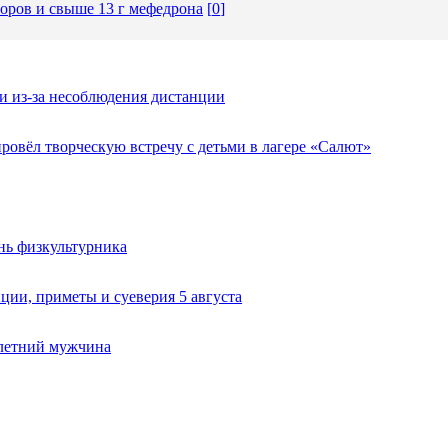
соров и свыше 13 г мефедрона
[
0
]
и из-за несоблюдения дистанции
овёл творческую встречу с детьми в лагере «Салют»
нь физкультурника
ии, приметы и суеверия 5 августа
-летний мужчина