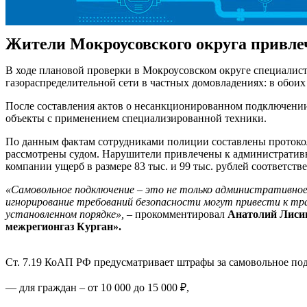
Жители Мокроусовского округа привле
В ходе плановой проверки в Мокроусовском округе специалис
газораспределительной сети в частных домовладениях: в обоих 
После составления актов о несанкционированном подключении 
объекты с применением специализированной техники.
По данным фактам сотрудниками полиции составлены протокол
рассмотрены судом. Нарушители привлечены к административн
компании ущерб в размере 83 тыс. и 99 тыс. рублей соответств
«Самовольное подключение – это не только административное
игнорирование требований безопасности могут привести к тр
установленном порядке»,
– прокомментировал
Анатолий Лисиц
межрегионгаз Курган».
Ст. 7.19 КоАП РФ предусматривает штрафы за самовольное под
— для граждан – от 10 000 до 15 000 ₽,