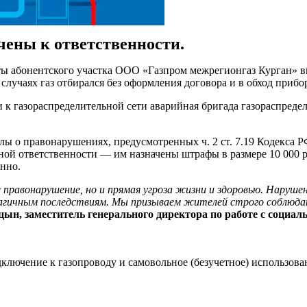
чены к ответственности.
ты абонентского участка ООО «Газпром межрегионгаз Курган» в
случаях газ отбирался без оформления договора и в обход прибор
к газораспределительной сети аварийная бригада газораспредел
ы о правонарушениях, предусмотренных ч. 2 ст. 7.19 Кодекса 
ой ответственности — им назначены штрафы в размере 10 000 
енно.
 правонарушение, но и прямая угроза жизни и здоровью. Наруш
агичным последствиям. Мы призываем жителей строго соблюдат
ын, заместитель генерального директора по работе с социал
ключение к газопроводу и самовольное (безучетное) использова