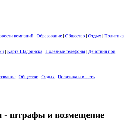
овости компаний
|
Образование
|
Общество
|
Отдых
|
Политика
ки
|
Карта Шадринска
|
Полезные телефоны
|
Действия при
зование
|
Общество
|
Отдых
|
Политика и власть
|
я - штрафы и возмещение