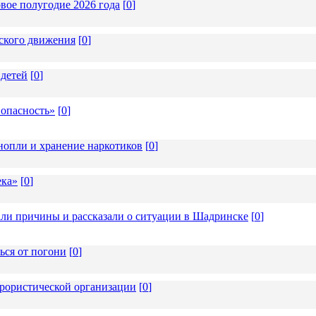
вое полугодие 2026 года
[
0
]
тского движения
[
0
]
 детей
[
0
]
 опасность»
[
0
]
опли и хранение наркотиков
[
0
]
ека»
[
0
]
али причины и рассказали о ситуации в Шадринске
[
0
]
ься от погони
[
0
]
ррористической организации
[
0
]