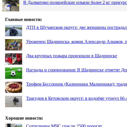
В Далматово полицейские изъяли более 2 кг прекур
Главные новости:
ДТП в Щучанском округе: две женщины пострадал
Уроженец Шадринска, комик Александр Алымов, пр
Два крупных пожара произошли в Шадринске
Награды и соревнования: В Шадринске отметят Де
Трофим Бессонник (Калинники Малинники): традиц
Трагедия в Кетовском округе: в водоёме утонул 66
Хорошие новости:
Сотрудники МЧС спасли 2500 поросят