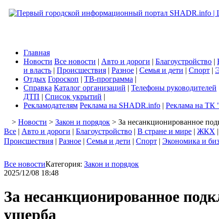
Главная
Новости
Все новости
|
Авто и дороги
|
Благоустройство
|
и власть
|
Происшествия
|
Разное
|
Семья и дети
|
Спорт
|
Э
Отдых
Гороскоп
|
ТВ-программа
|
Справка
Каталог организаций
|
Телефоны руководителей
ДТП
|
Список укрытий
|
Рекламодателям
Реклама на SHADR.info
|
Реклама на ТК 
>
Новости
>
Закон и порядок
> За несанкционированное подк
Все
|
Авто и дороги
|
Благоустройство
|
В стране и мире
|
ЖКХ
Происшествия
|
Разное
|
Семья и дети
|
Спорт
|
Экономика и би
Все новости
Категория:
Закон и порядок
2025/12/08 18:48
За несанкционированное подк
ущерба