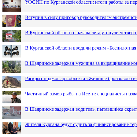
УФСИН по Курганской области: итоги работы за пер
Вступил в силу приговор руководителям экстремис
В Курганской области с начала лета утонули четверо
В Курганской области вводили режим «Беспилотная
В Шадринске задержан мужчина за выращивание кон
Раскрыт поджог арт-объекта «Жилище бронзового в
Частичный замор рыбы на Исети: специалисты назв
В Шадринске задержан водитель, пытавшийся скрыт
Жителя Кургана будут судить за финансирование те