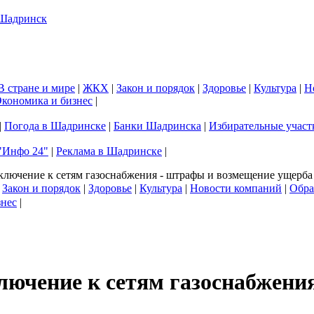
В стране и мире
|
ЖКХ
|
Закон и порядок
|
Здоровье
|
Культура
|
Н
кономика и бизнес
|
|
Погода в Шадринске
|
Банки Шадринска
|
Избирательные участ
"Инфо 24"
|
Реклама в Шадринске
|
лючение к сетям газоснабжения - штрафы и возмещение ущерба
|
Закон и порядок
|
Здоровье
|
Культура
|
Новости компаний
|
Обра
знес
|
лючение к сетям газоснабжени