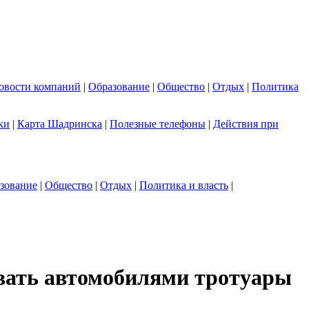
овости компаний
|
Образование
|
Общество
|
Отдых
|
Политика
ки
|
Карта Шадринска
|
Полезные телефоны
|
Действия при
зование
|
Общество
|
Отдых
|
Политика и власть
|
вать автомобилями тротуары