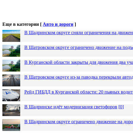
Еще в категории [
Авто и дороги
]
В Шадринском округе сняли ограничения на движен
В Шатровском округе ограничено движение на подъ
В Курганской области закрыты для движения два уча
В Шатровском округе из-за паводка перекрыли авто
Рейд ГИБДД в Курганской области: 20 пьяных водит
В Шадринске идёт модернизация светофоров
[
0
]
В Шадринском округе ограничено движение на до