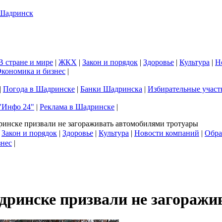
В стране и мире
|
ЖКХ
|
Закон и порядок
|
Здоровье
|
Культура
|
Н
кономика и бизнес
|
|
Погода в Шадринске
|
Банки Шадринска
|
Избирательные участ
"Инфо 24"
|
Реклама в Шадринске
|
инске призвали не загораживать автомобилями тротуары
|
Закон и порядок
|
Здоровье
|
Культура
|
Новости компаний
|
Обра
знес
|
дринске призвали не загоражи