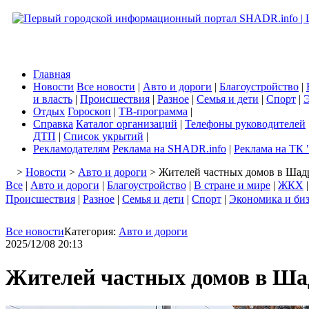
Главная
Новости
Все новости
|
Авто и дороги
|
Благоустройство
|
и власть
|
Происшествия
|
Разное
|
Семья и дети
|
Спорт
|
Э
Отдых
Гороскоп
|
ТВ-программа
|
Справка
Каталог организаций
|
Телефоны руководителей
ДТП
|
Список укрытий
|
Рекламодателям
Реклама на SHADR.info
|
Реклама на ТК 
>
Новости
>
Авто и дороги
> Жителей частных домов в Шадр
Все
|
Авто и дороги
|
Благоустройство
|
В стране и мире
|
ЖКХ
Происшествия
|
Разное
|
Семья и дети
|
Спорт
|
Экономика и би
Все новости
Категория:
Авто и дороги
2025/12/08 20:13
Жителей частных домов в Ша