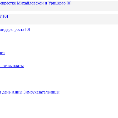
екрёстке Михайловской и Урицкого
[
0
]
ог
[
0
]
 лидеры роста
[
0
]
ния
тают выплаты
ь в день Анны Зимоуказательницы