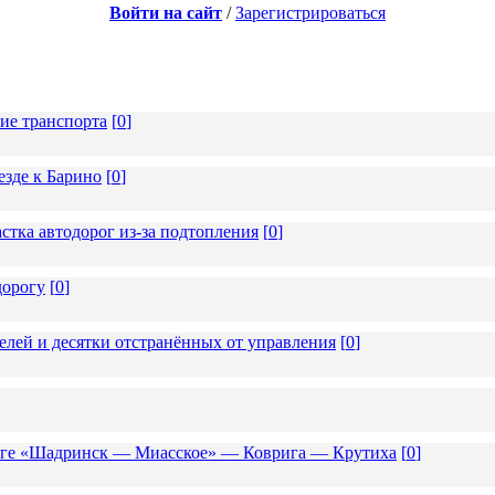
Войти на сайт
/
Зарегистрироваться
ие транспорта
[
0
]
езде к Барино
[
0
]
стка автодорог из-за подтопления
[
0
]
дорогу
[
0
]
елей и десятки отстранённых от управления
[
0
]
роге «Шадринск — Миасское» — Коврига — Крутиха
[
0
]