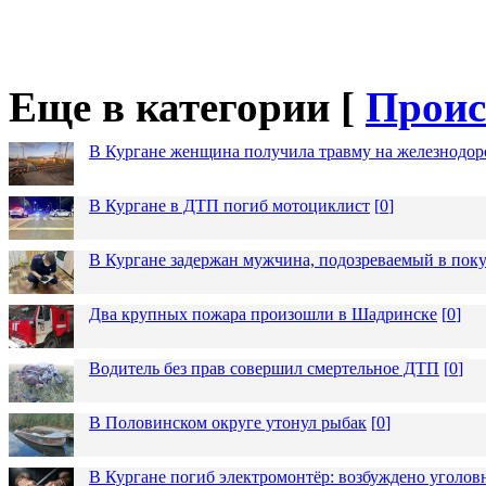
Еще в категории [
Проис
В Кургане женщина получила травму на железнодо
В Кургане в ДТП погиб мотоциклист
[
0
]
В Кургане задержан мужчина, подозреваемый в пок
Два крупных пожара произошли в Шадринске
[
0
]
Водитель без прав совершил смертельное ДТП
[
0
]
В Половинском округе утонул рыбак
[
0
]
В Кургане погиб электромонтёр: возбуждено уголов