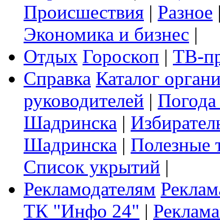
Происшествия
|
Разное
Экономика и бизнес
|
Отдых
Гороскоп
|
ТВ-п
Справка
Каталог орган
руководителей
|
Погода
Шадринска
|
Избирател
Шадринска
|
Полезные 
Список укрытий
|
Рекламодателям
Реклам
ТК "Инфо 24"
|
Реклама