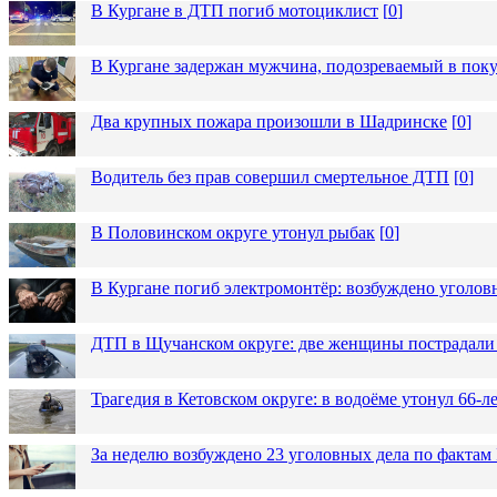
В Кургане в ДТП погиб мотоциклист
[
0
]
В Кургане задержан мужчина, подозреваемый в пок
Два крупных пожара произошли в Шадринске
[
0
]
Водитель без прав совершил смертельное ДТП
[
0
]
В Половинском округе утонул рыбак
[
0
]
В Кургане погиб электромонтёр: возбуждено уголов
ДТП в Щучанском округе: две женщины пострадали 
Трагедия в Кетовском округе: в водоёме утонул 66-
За неделю возбуждено 23 уголовных дела по фактам