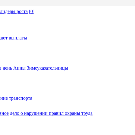
 лидеры роста
[
0
]
тают выплаты
ь в день Анны Зимоуказательницы
ние транспорта
вное дело о нарушении правил охраны труда