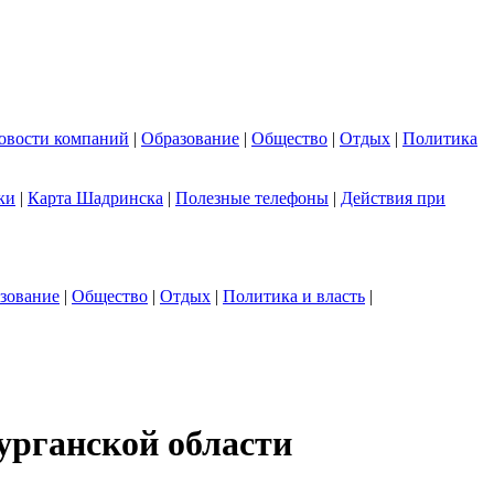
овости компаний
|
Образование
|
Общество
|
Отдых
|
Политика
ки
|
Карта Шадринска
|
Полезные телефоны
|
Действия при
зование
|
Общество
|
Отдых
|
Политика и власть
|
урганской области