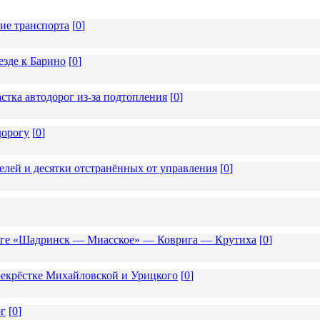
ие транспорта
[
0
]
езде к Барино
[
0
]
стка автодорог из-за подтопления
[
0
]
дорогу
[
0
]
елей и десятки отстранённых от управления
[
0
]
роге «Шадринск — Миасское» — Коврига — Крутиха
[
0
]
екрёстке Михайловской и Урицкого
[
0
]
ог
[
0
]