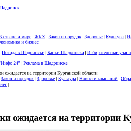
В стране и мире
|
ЖКХ
|
Закон и порядок
|
Здоровье
|
Культура
|
Н
кономика и бизнес
|
|
Погода в Шадринске
|
Банки Шадринска
|
Избирательные участ
"Инфо 24"
|
Реклама в Шадринске
|
и ожидается на территории Курганской области
|
Закон и порядок
|
Здоровье
|
Культура
|
Новости компаний
|
Обра
знес
|
ки ожидается на территории К