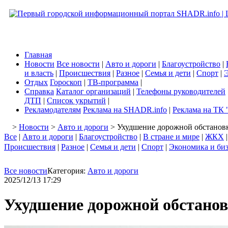
Главная
Новости
Все новости
|
Авто и дороги
|
Благоустройство
|
и власть
|
Происшествия
|
Разное
|
Семья и дети
|
Спорт
|
Э
Отдых
Гороскоп
|
ТВ-программа
|
Справка
Каталог организаций
|
Телефоны руководителей
ДТП
|
Список укрытий
|
Рекламодателям
Реклама на SHADR.info
|
Реклама на ТК 
>
Новости
>
Авто и дороги
> Ухудшение дорожной обстановк
Все
|
Авто и дороги
|
Благоустройство
|
В стране и мире
|
ЖКХ
Происшествия
|
Разное
|
Семья и дети
|
Спорт
|
Экономика и би
Все новости
Категория:
Авто и дороги
2025/12/13 17:29
Ухудшение дорожной обстанов