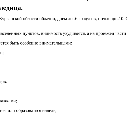
оледица.
ганской области облачно, днем до -6 градусов, ночью до -10. Ср
населённых пунктов, видимость ухудшается, а на проезжей части
уется быть особенно внимательными:
ю;
дов.
 шажками;
нег или образоваться наледь;