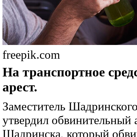
freepik.com
На транспортное сред
арест.
Заместитель Шадринског
утвердил обвинительный а
Шадринска, который обви