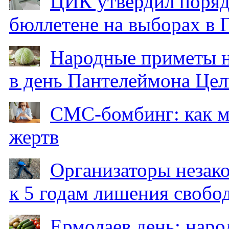
ЦИК утвердил поряд
бюллетене на выборах в 
Народные приметы на
в день Пантелеймона Цел
СМС-бомбинг: как 
жертв
Организаторы незак
к 5 годам лишения свобо
Ермолаев день: наро