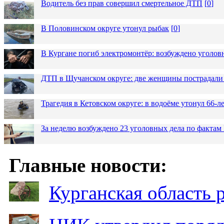
Водитель без прав совершил смертельное ДТП
[
0
]
В Половинском округе утонул рыбак
[
0
]
В Кургане погиб электромонтёр: возбуждено уголов
ДТП в Щучанском округе: две женщины пострадали 
Трагедия в Кетовском округе: в водоёме утонул 66-
За неделю возбуждено 23 уголовных дела по фактам
Главные новости:
Курганская область