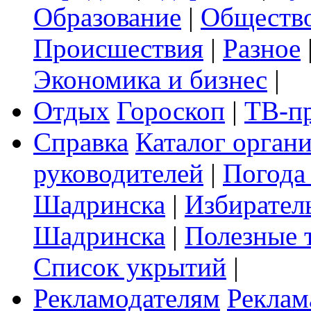
Образование
|
Обществ
Происшествия
|
Разное
Экономика и бизнес
|
Отдых
Гороскоп
|
ТВ-п
Справка
Каталог орган
руководителей
|
Погода
Шадринска
|
Избирател
Шадринска
|
Полезные 
Список укрытий
|
Рекламодателям
Реклам