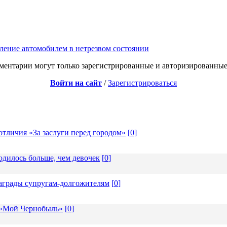
ление автомобилем в нетрезвом состоянии
ментарии могут только зарегистрированные и авторизированные
Войти на сайт
/
Зарегистрироваться
отличия «За заслуги перед городом»
[
0
]
одилось больше, чем девочек
[
0
]
награды супругам-долгожителям
[
0
]
 «Мой Чернобыль»
[
0
]