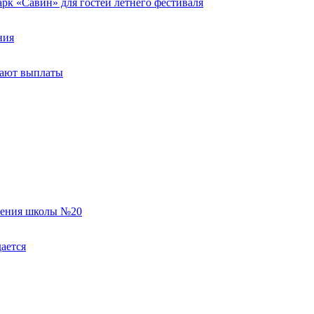
к «Савин» для гостей летнего фестиваля
ния
тают выплаты
еления школы №20
ается