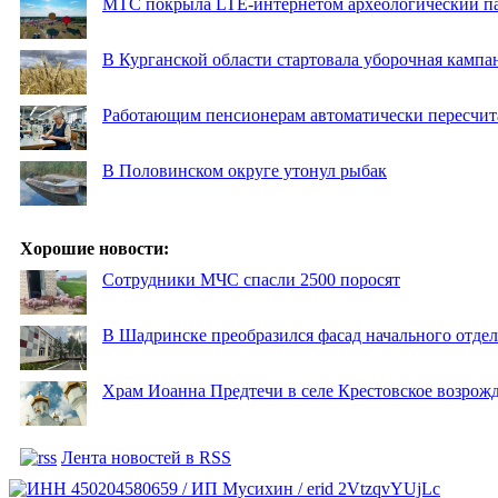
МТС покрыла LTE-интернетом археологический пар
В Курганской области стартовала уборочная кампа
Работающим пенсионерам автоматически пересчи
В Половинском округе утонул рыбак
Хорошие новости:
Сотрудники МЧС спасли 2500 поросят
В Шадринске преобразился фасад начального отд
Храм Иоанна Предтечи в селе Крестовское возрожд
Лента новостей в RSS