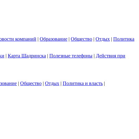
овости компаний
|
Образование
|
Общество
|
Отдых
|
Политика
ки
|
Карта Шадринска
|
Полезные телефоны
|
Действия при
зование
|
Общество
|
Отдых
|
Политика и власть
|