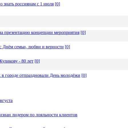
о знать россиянам с 1 июля
[
0
]
а презентацию концепции мероприятия
[
0
]
с Днём семьи, любви и верности
[
0
]
уликову - 80 лет
[
0
]
 в городе отпраздновали День молодёжи
[
0
]
вгуста
изнан лидером по лояльности клиентов