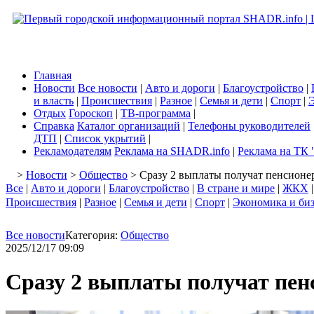
Главная
Новости
Все новости
|
Авто и дороги
|
Благоустройство
|
и власть
|
Происшествия
|
Разное
|
Семья и дети
|
Спорт
|
Э
Отдых
Гороскоп
|
ТВ-программа
|
Справка
Каталог организаций
|
Телефоны руководителей
ДТП
|
Список укрытий
|
Рекламодателям
Реклама на SHADR.info
|
Реклама на ТК 
>
Новости
>
Общество
> Сразу 2 выплаты получат пенсионер
Все
|
Авто и дороги
|
Благоустройство
|
В стране и мире
|
ЖКХ
Происшествия
|
Разное
|
Семья и дети
|
Спорт
|
Экономика и би
Все новости
Категория:
Общество
2025/12/17 09:09
Сразу 2 выплаты получат пенс