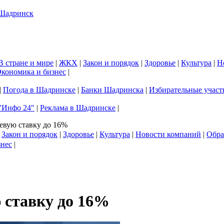
В стране и мире
|
ЖКХ
|
Закон и порядок
|
Здоровье
|
Культура
|
Н
кономика и бизнес
|
|
Погода в Шадринске
|
Банки Шадринска
|
Избирательные участ
"Инфо 24"
|
Реклама в Шадринске
|
евую ставку до 16%
|
Закон и порядок
|
Здоровье
|
Культура
|
Новости компаний
|
Обра
знес
|
 ставку до 16%