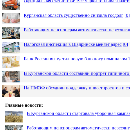
Официальная статистика: Все марки топлива значит
Курганская область существенно снизила госдолг
[
0
]
Работающим пенсионерам автоматически пересчит
Налоговая инспекция в Шадринске меняет адрес
[
0
]
Банк России выпустил новую банкноту номиналом 1
В Курганской области составили портрет типичного
На ПМЭФ обсудили поддержку инвестпроектов и соз
Главные новости:
В Курганской области стартовала уборочная кампа
Работающим пенсионерам автоматически пересчи