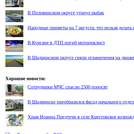
В Половинском округе утонул рыбак
Народные приметы на 7 августа: что нельзя делат
В Кургане в ДТП погиб мотоциклист
В Шадринском округе сняли ограничения на движе
Хорошие новости:
Сотрудники МЧС спасли 2500 поросят
В Шадринске преобразился фасад начального отд
Храм Иоанна Предтечи в селе Крестовское возрожд