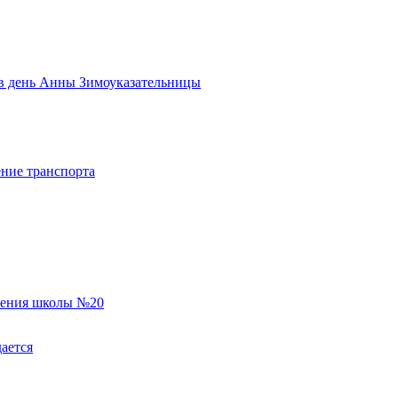
ь в день Анны Зимоуказательницы
ние транспорта
еления школы №20
ается