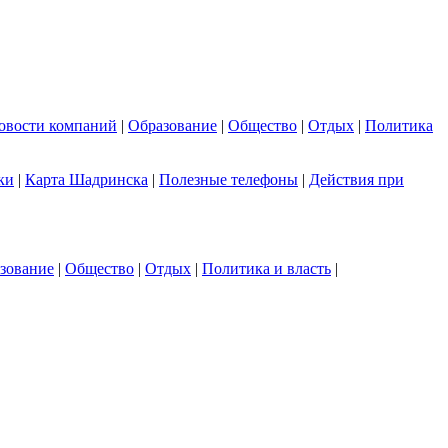
овости компаний
|
Образование
|
Общество
|
Отдых
|
Политика
ки
|
Карта Шадринска
|
Полезные телефоны
|
Действия при
зование
|
Общество
|
Отдых
|
Политика и власть
|