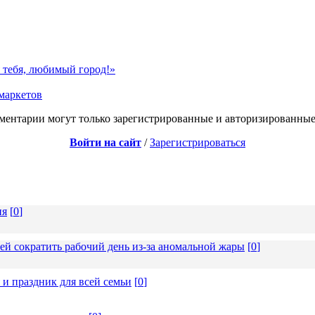
 тебя, любимый город!»
маркетов
ментарии могут только зарегистрированные и авторизированные
Войти на сайт
/
Зарегистрироваться
ия
[
0
]
ей сократить рабочий день из-за аномальной жары
[
0
]
 и праздник для всей семьи
[
0
]