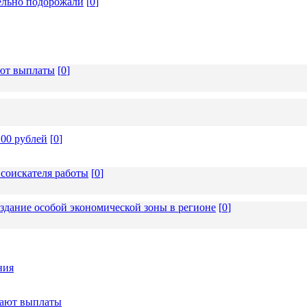
ельно подорожали
[
0
]
ают выплаты
[
0
]
00 рублей
[
0
]
 соискателя работы
[
0
]
дание особой экономической зоны в регионе
[
0
]
ния
тают выплаты