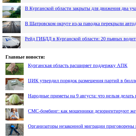
В Курганской области закрыты для движения два уча
В Шатровском округе из-за паводка перекрыли авто
Рейд ГИБДД в Курганской области: 20 пьяных водит
Главные новости:
Курганская область расширяет поддержку АПК
ЦИК утвердил порядок размещения партий в бюлле
Народные приметы на 9 августа: что нельзя делать
СМС-бомбинг: как мошенники дезориентируют же
Организаторы незаконной миграции приговорены 