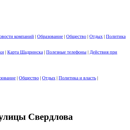
овости компаний
|
Образование
|
Общество
|
Отдых
|
Политика
ки
|
Карта Шадринска
|
Полезные телефоны
|
Действия при
зование
|
Общество
|
Отдых
|
Политика и власть
|
 улицы Свердлова