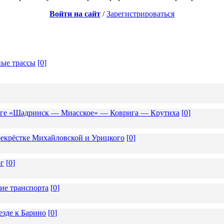
Войти на сайт
/
Зарегистрироваться
ные трассы
[
0
]
роге «Шадринск — Миасское» — Коврига — Крутиха
[
0
]
екрёстке Михайловской и Урицкого
[
0
]
ог
[
0
]
ие транспорта
[
0
]
езде к Барино
[
0
]