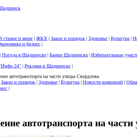
В стране и мире
|
ЖКХ
|
Закон и порядок
|
Здоровье
|
Культура
|
Н
кономика и бизнес
|
|
Погода в Шадринске
|
Банки Шадринска
|
Избирательные участ
"Инфо 24"
|
Реклама в Шадринске
|
ие автотранспорта на части улицы Свердлова
|
Закон и порядок
|
Здоровье
|
Культура
|
Новости компаний
|
Обра
знес
|
ние автотранспорта на части