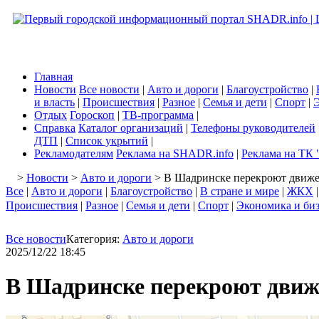
Главная
Новости
Все новости
|
Авто и дороги
|
Благоустройство
|
и власть
|
Происшествия
|
Разное
|
Семья и дети
|
Спорт
|
Э
Отдых
Гороскоп
|
ТВ-программа
|
Справка
Каталог организаций
|
Телефоны руководителей
ДТП
|
Список укрытий
|
Рекламодателям
Реклама на SHADR.info
|
Реклама на ТК 
>
Новости
>
Авто и дороги
> В Шадринске перекроют движен
Все
|
Авто и дороги
|
Благоустройство
|
В стране и мире
|
ЖКХ
Происшествия
|
Разное
|
Семья и дети
|
Спорт
|
Экономика и би
Все новости
Категория:
Авто и дороги
2025/12/22 18:45
В Шадринске перекроют движе