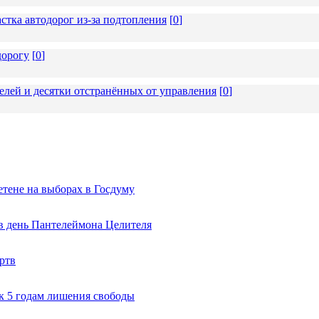
стка автодорог из-за подтопления
[
0
]
дорогу
[
0
]
елей и десятки отстранённых от управления
[
0
]
тене на выборах в Госдуму
 в день Пантелеймона Целителя
ртв
к 5 годам лишения свободы