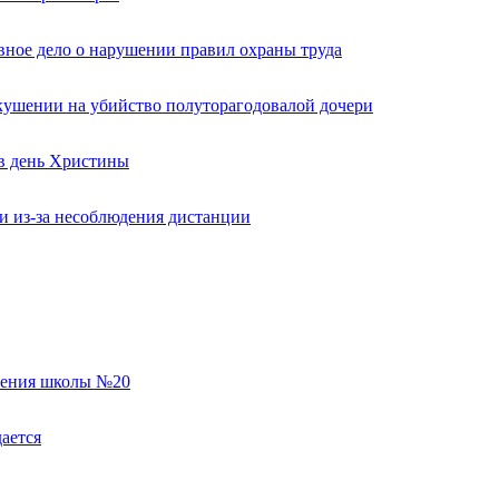
вное дело о нарушении правил охраны труда
кушении на убийство полуторагодовалой дочери
 в день Христины
и из-за несоблюдения дистанции
еления школы №20
ается