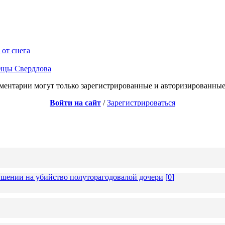
от снега
лицы Свердлова
ментарии могут только зарегистрированные и авторизированные
Войти на сайт
/
Зарегистрироваться
ушении на убийство полуторагодовалой дочери
[
0
]