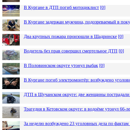
В Кургане в ДТП погиб мотоциклист
[
0
]
В Кургане задержан мужчина, подозреваемый в пок
Два крупных пожара произошли в Шадринске
[
0
]
Водитель без прав совершил смертельное ДТП
[
0
]
В Половинском округе утонул рыбак
[
0
]
В Кургане погиб электромонтёр: возбуждено уголов
ДТП в Щучанском округе: две женщины пострадали 
Трагедия в Кетовском округе: в водоёме утонул 66-
За неделю возбуждено 23 уголовных дела по фактам