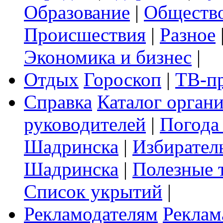
Образование
|
Обществ
Происшествия
|
Разное
Экономика и бизнес
|
Отдых
Гороскоп
|
ТВ-п
Справка
Каталог орган
руководителей
|
Погода
Шадринска
|
Избирател
Шадринска
|
Полезные 
Список укрытий
|
Рекламодателям
Реклам