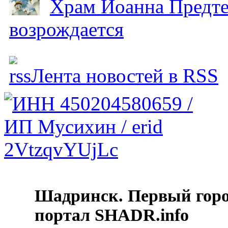
Храм Иоанна Предтеч
возрождается
Лента новостей в RSS
Шадринск. Первый гор
портал SHADR.info