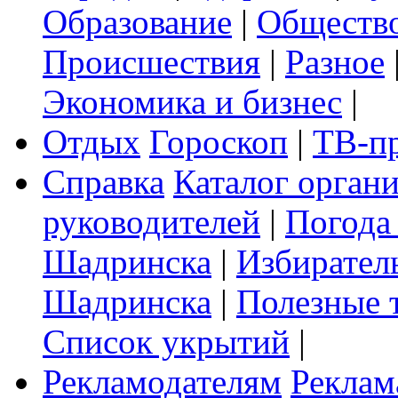
Образование
|
Обществ
Происшествия
|
Разное
Экономика и бизнес
|
Отдых
Гороскоп
|
ТВ-п
Справка
Каталог орган
руководителей
|
Погода
Шадринска
|
Избирател
Шадринска
|
Полезные 
Список укрытий
|
Рекламодателям
Реклам