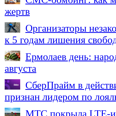
жертв
Организаторы незак
к 5 годам лишения свобо
Ермолаев день: наро
августа
СберПрайм в действ
признан лидером по лоял
МТС покрыла LTE-ин