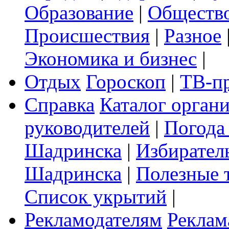
Образование
|
Обществ
Происшествия
|
Разное
Экономика и бизнес
|
Отдых
Гороскоп
|
ТВ-п
Справка
Каталог орган
руководителей
|
Погода
Шадринска
|
Избирател
Шадринска
|
Полезные 
Список укрытий
|
Рекламодателям
Реклам